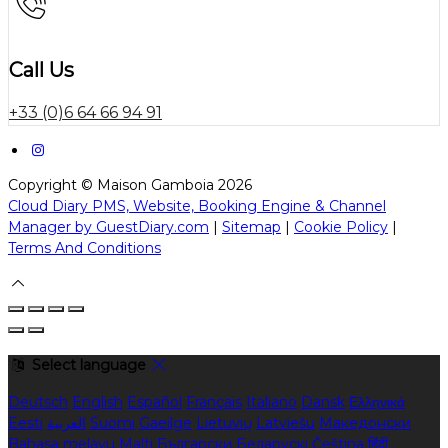
Call Us
+33 (0)6 64 66 94 91
Copyright ©
Maison Gamboia 2026
Cloud Diary PMS, Website, Booking Engine & Channel
Manager by GuestDiary.com
|
Sitemap
|
Cookie Policy
|
Terms And Conditions
Select language
Deutsch
English
Español
Français
Italiano
Dansk
Ελληνικά
Eesti
العربية
Suomi
Gaeilge
Lietuvių
Latviešu
Македонски
Bahasa melayu
Malti
Български
Беларускі
Čeština
हिंदी