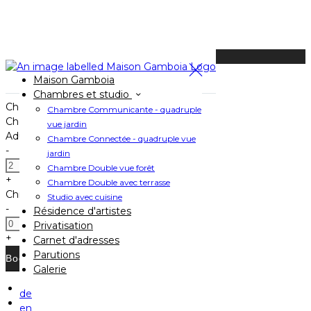
Available Tonight
Maison Gamboia
Book your stay
Chambres et studio
Check In
Chambre Communicante - quadruple
Check Out
vue jardin
Adults
Chambre Connectée - quadruple vue
-
jardin
Chambre Double vue forêt
+
Chambre Double avec terrasse
Children
Studio avec cuisine
-
Résidence d'artistes
Privatisation
+
Carnet d'adresses
Parutions
Galerie
de
Home
en