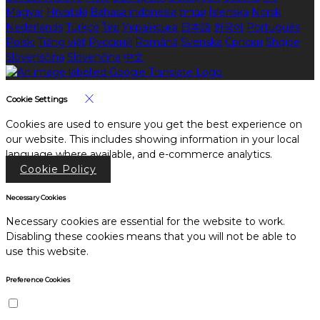
Magyar
Hrvatski
Bahasa indonesia
עברית
Íslenska
Norsk
Nederlands
Türkçe
ไทย
Українська
日本語
한국어
Português
Polski
Tiếng việt
Русский
Română
Svenska
Српски
Shqipe
Slovenščina
Slovenčina
中文
Cookie Settings
Cookies are used to ensure you get the best experience on
our website. This includes showing information in your local
language where available, and e-commerce analytics.
Cookie Policy
Necessary Cookies
Necessary cookies are essential for the website to work.
Disabling these cookies means that you will not be able to
use this website.
Preference Cookies