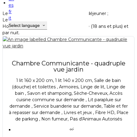
Chambres et studio
es
fr
Le tarif par chambre comprend le petit-déjeuner ;
it
Le prix affiché est TTC (TVA 10%) ;
Select language
Hors taxe de séjour : 1.15 euros par adulte (18 ans et plus) et
par nuit.
Chambre Communicante - quadruple
vue jardin
1 lit 160 x 200 cm, 1 lit 140 x 200 cm, Salle de bain
(douche) et toilettes , Armoires, Linge de lit, Linge de
bain , Savon et shampoing, Sèche-Cheveux, Accès
cuisine commune sur demande , Lit parapluie sur
demande , Service buanderie sur demande, Table et fer
à repasser sur demande , Livres et jeux , Fibre HD, Place
de parking , Non fumeur, Pas d'Animaux Autorisés