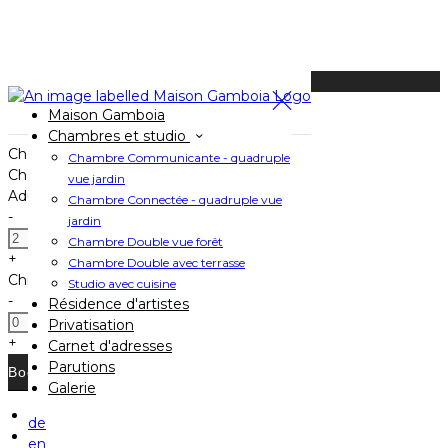
Available Tonight
Maison Gamboia
Book your stay
Chambres et studio
Check In
Chambre Communicante - quadruple
Check Out
vue jardin
Adults
Chambre Connectée - quadruple vue
-
jardin
Chambre Double vue forêt
+
Chambre Double avec terrasse
Children
Studio avec cuisine
-
Résidence d'artistes
Privatisation
+
Carnet d'adresses
Parutions
Galerie
de
Home
en