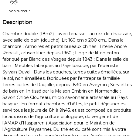
Non fumeur
Description
Chambre double (18m2) - avec terrasse - au rez-de-chaussée,
avec salle de bain (douche). Lit 160 cm x 200 cm.. Dans la
chambre : Armoires et petits bureaux chinés ; Literie André
Renault, artisan litier depuis 1960 ; Linge de lit en coton
fabriqué par Blanc des Vosges depuis 1843 ; Dans la salle de
bain : Meubles fabriqués au Pays basque, par l’ébéniste
Sylvain Duval ; Dans les douches, terres cuites émaillées, sur
le sol, non émaillées, fabriquées par l’entreprise familiale
Terres cuites de Raujolle, depuis 1830 en Aveyron ; Serviettes
de bain en lin tissé par la Maison Embrin en Normandie ;
Savon Chloé Clouzeau, micro savonnerie artisanale au Pays
basque . En format chambres d’hôtes, le petit déjeuner est
servi tous les jours de 8h à 9h45, et est composé de produits
locaux issus de l’agriculture biologique, du verger et de
l’AMAP d’Hasparren ( Association pour le Maintien de
l’Agriculture Paysanne). Du thé et du café sont mis à votre
disposition toute la journée dans le salon. Accès aux espaces