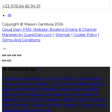
+33 (0)6 64 66 94 91
Copyright ©
Maison Gamboia 2026
Cloud Diary PMS, Website, Booking Engine & Channel
Manager by GuestDiary.com
|
Sitemap
|
Cookie Policy
|
Terms And Conditions
Select language
Deutsch
English
Español
Français
Italiano
Dansk
Ελληνικά
Eesti
العربية
Suomi
Gaeilge
Lietuvių
Latviešu
Македонски
Bahasa melayu
Malti
Български
Беларускі
Čeština
हिंदी
Magyar
Hrvatski
Bahasa indonesia
עברית
Íslenska
Norsk
Nederlands
Türkçe
ไทย
Українська
日本語
한국어
Português
Polski
Tiếng việt
Русский
Română
Svenska
Српски
Shqipe
Slovenščina
Slovenčina
中文