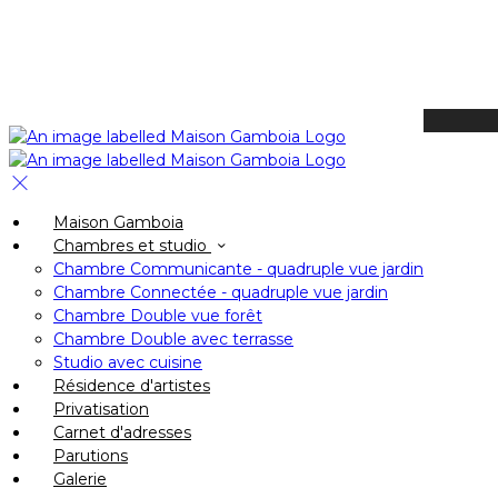
Available Tonight
Book your stay
Check In
Maison Gamboia
Check Out
Chambres et studio
Adults
Chambre Communicante - quadruple vue jardin
-
Chambre Connectée - quadruple vue jardin
Chambre Double vue forêt
+
Chambre Double avec terrasse
Children
Studio avec cuisine
-
Résidence d'artistes
Privatisation
+
Carnet d'adresses
Parutions
Galerie