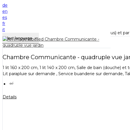
Home
de
Chambres et studio
en
es
Le tarif par chambre comprend le petit-déjeuner ;
fr
Le prix affiché est TTC (TVA 10%) ;
it
Hors taxe de séjour : 1.15 euros par adulte (18 ans et plus) et par 
Select language
Chambre Communicante - quadruple vue ja
1 lit 160 x 200 cm, 1 lit 140 x 200 cm, Salle de bain (douche) 
Lit parapluie sur demande , Service buanderie sur demande, Tab
Details