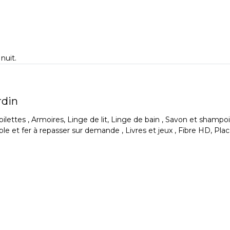
nuit.
rdin
et toilettes , Armoires, Linge de lit, Linge de bain , Savon et 
le et fer à repasser sur demande , Livres et jeux , Fibre HD, Pl