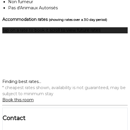
Non fumeur
Pas d'Animaux Autorisés
Accommodation rates
(showing rates over a 30 day period)
tap on a rate to book it
scroll to view future rates
Finding best rates...
* cheapest rates shown, availability is not guaranteed, may be
subject to minimum stay
Book this room
Contact