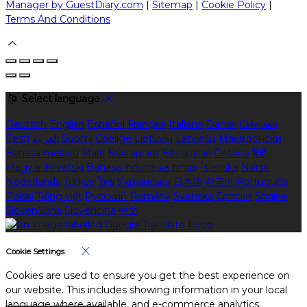
Manager by GuestDiary.com
|
Sitemap
|
Cookie Policy
|
Terms And Conditions
Select language
Deutsch
English
Español
Français
Italiano
Dansk
Ελληνικά
Eesti
العربية
Suomi
Gaeilge
Lietuvių
Latviešu
Македонски
Bahasa melayu
Malti
Български
Беларускі
Čeština
हिंदी
Magyar
Hrvatski
Bahasa indonesia
עברית
Íslenska
Norsk
Nederlands
Türkçe
ไทย
Українська
日本語
한국어
Português
Polski
Tiếng việt
Русский
Română
Svenska
Српски
Shqipe
Slovenščina
Slovenčina
中文
Cookie Settings
Cookies are used to ensure you get the best experience on
our website. This includes showing information in your local
language where available, and e-commerce analytics.