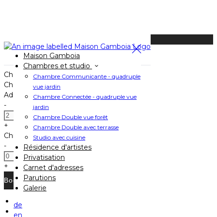
Available Tonight
Maison Gamboia
Book your stay
Chambres et studio
Check In
Chambre Communicante - quadruple
Check Out
vue jardin
Adults
Chambre Connectée - quadruple vue
-
jardin
Chambre Double vue forêt
+
Chambre Double avec terrasse
Children
Studio avec cuisine
-
Résidence d'artistes
Privatisation
+
Carnet d'adresses
Parutions
Galerie
de
Home
en