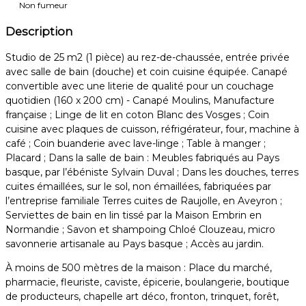
Non fumeur
Description
Studio de 25 m2 (1 pièce) au rez-de-chaussée, entrée privée
avec salle de bain (douche) et coin cuisine équipée. Canapé
convertible avec une literie de qualité pour un couchage
quotidien (160 x 200 cm) - Canapé Moulins, Manufacture
française ; Linge de lit en coton Blanc des Vosges ; Coin
cuisine avec plaques de cuisson, réfrigérateur, four, machine à
café ; Coin buanderie avec lave-linge ; Table à manger ;
Placard ; Dans la salle de bain : Meubles fabriqués au Pays
basque, par l’ébéniste Sylvain Duval ; Dans les douches, terres
cuites émaillées, sur le sol, non émaillées, fabriquées par
l’entreprise familiale Terres cuites de Raujolle, en Aveyron ;
Serviettes de bain en lin tissé par la Maison Embrin en
Normandie ; Savon et shampoing Chloé Clouzeau, micro
savonnerie artisanale au Pays basque ; Accès au jardin.
À moins de 500 mètres de la maison : Place du marché,
pharmacie, fleuriste, caviste, épicerie, boulangerie, boutique
de producteurs, chapelle art déco, fronton, trinquet, forêt,