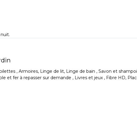
nuit.
rdin
et toilettes , Armoires, Linge de lit, Linge de bain , Savon et 
le et fer à repasser sur demande , Livres et jeux , Fibre HD, Pl