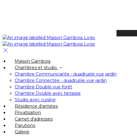
Available Tonight
Book your stay
Check In
Maison Gamboia
Check Out
Chambres et studio
Adults
Chambre Communicante - quadruple vue jardin
-
Chambre Connectée - quadruple vue jardin
Chambre Double vue forêt
+
Chambre Double avec terrasse
Children
Studio avec cuisine
-
Résidence d'artistes
Privatisation
+
Carnet d'adresses
Parutions
Galerie