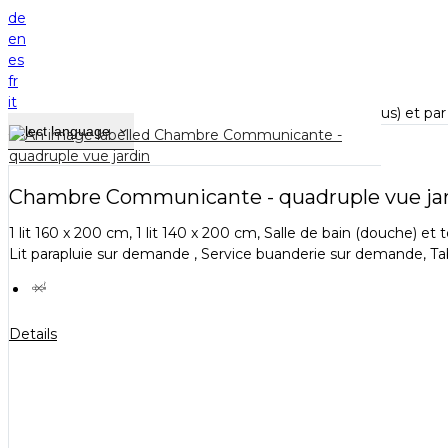
Home
de
Chambres et studio
en
es
Le tarif par chambre comprend le petit-déjeuner ;
fr
Le prix affiché est TTC (TVA 10%) ;
it
Hors taxe de séjour : 1.15 euros par adulte (18 ans et plus) et par 
Select language
Chambre Communicante - quadruple vue ja
1 lit 160 x 200 cm, 1 lit 140 x 200 cm, Salle de bain (douche) 
Lit parapluie sur demande , Service buanderie sur demande, Tab
Details