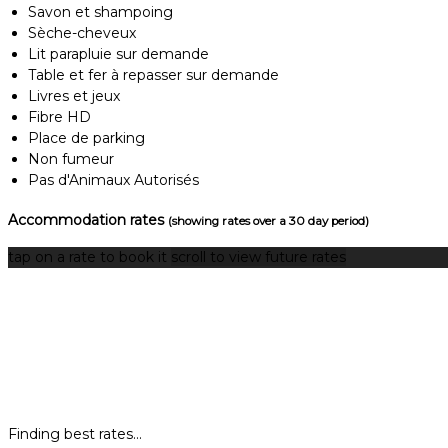
Savon et shampoing
Sèche-cheveux
Lit parapluie sur demande
Table et fer à repasser sur demande
Livres et jeux
Fibre HD
Place de parking
Non fumeur
Pas d'Animaux Autorisés
Accommodation rates
(showing rates over a 30 day period)
tap on a rate to book it
scroll to view future rates
Finding best rates...