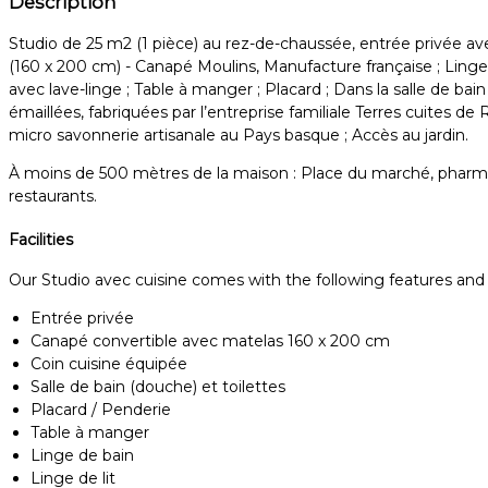
Description
Studio de 25 m2 (1 pièce) au rez-de-chaussée, entrée privée av
(160 x 200 cm) - Canapé Moulins, Manufacture française ; Linge 
avec lave-linge ; Table à manger ; Placard ; Dans la salle de bai
émaillées, fabriquées par l’entreprise familiale Terres cuites 
micro savonnerie artisanale au Pays basque ; Accès au jardin.
À moins de 500 mètres de la maison : Place du marché, pharmacie,
restaurants.
Facilities
Our Studio avec cuisine comes with the following features and fa
Entrée privée
Canapé convertible avec matelas 160 x 200 cm
Coin cuisine équipée
Salle de bain (douche) et toilettes
Placard / Penderie
Table à manger
Linge de bain
Linge de lit