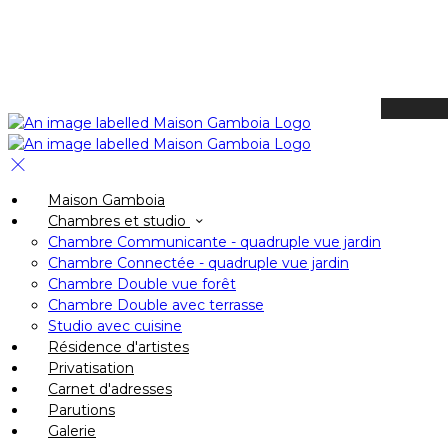
Available Tonight
Book your stay
Check In
Maison Gamboia
Check Out
Chambres et studio
Adults
Chambre Communicante - quadruple vue jardin
-
Chambre Connectée - quadruple vue jardin
Chambre Double vue forêt
+
Chambre Double avec terrasse
Children
Studio avec cuisine
-
Résidence d'artistes
Privatisation
+
Carnet d'adresses
Parutions
Galerie