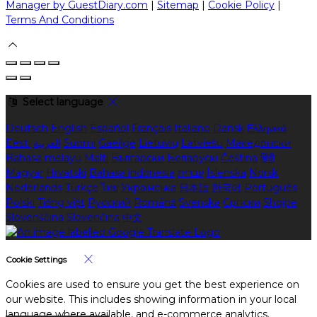
Manager by GuestDiary.com
|
Sitemap
|
Cookie Policy
|
Terms And Conditions
Select language
Deutsch
English
Español
Français
Italiano
Dansk
Ελληνικά
Eesti
العربية
Suomi
Gaeilge
Lietuvių
Latviešu
Македонски
Bahasa melayu
Malti
Български
Беларускі
Čeština
हिंदी
Magyar
Hrvatski
Bahasa indonesia
עברית
Íslenska
Norsk
Nederlands
Türkçe
ไทย
Українська
日本語
한국어
Português
Polski
Tiếng việt
Русский
Română
Svenska
Српски
Shqipe
Slovenščina
Slovenčina
中文
Cookie Settings
Cookies are used to ensure you get the best experience on
our website. This includes showing information in your local
language where available, and e-commerce analytics.