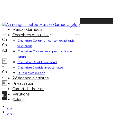
Available Tonight
Maison Gamboia
Book your stay
Chambres et studio
Check In
Chambre Communicante - quadruple
Check Out
vue jardin
Adults
Chambre Connectée - quadruple vue
-
jardin
Chambre Double vue forêt
+
Chambre Double avec terrasse
Children
Studio avec cuisine
-
Résidence d'artistes
Privatisation
+
Carnet d'adresses
Parutions
Galerie
de
Home
en