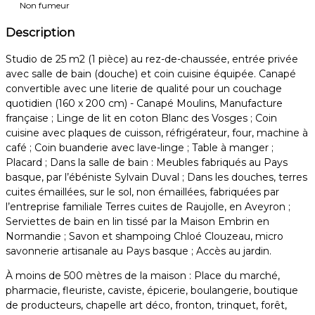
Non fumeur
Description
Studio de 25 m2 (1 pièce) au rez-de-chaussée, entrée privée
avec salle de bain (douche) et coin cuisine équipée. Canapé
convertible avec une literie de qualité pour un couchage
quotidien (160 x 200 cm) - Canapé Moulins, Manufacture
française ; Linge de lit en coton Blanc des Vosges ; Coin
cuisine avec plaques de cuisson, réfrigérateur, four, machine à
café ; Coin buanderie avec lave-linge ; Table à manger ;
Placard ; Dans la salle de bain : Meubles fabriqués au Pays
basque, par l’ébéniste Sylvain Duval ; Dans les douches, terres
cuites émaillées, sur le sol, non émaillées, fabriquées par
l’entreprise familiale Terres cuites de Raujolle, en Aveyron ;
Serviettes de bain en lin tissé par la Maison Embrin en
Normandie ; Savon et shampoing Chloé Clouzeau, micro
savonnerie artisanale au Pays basque ; Accès au jardin.
À moins de 500 mètres de la maison : Place du marché,
pharmacie, fleuriste, caviste, épicerie, boulangerie, boutique
de producteurs, chapelle art déco, fronton, trinquet, forêt,