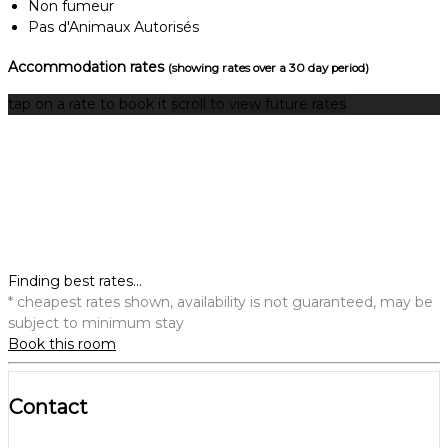
Non fumeur
Pas d'Animaux Autorisés
Accommodation rates
(showing rates over a 30 day period)
tap on a rate to book it
scroll to view future rates
Finding best rates...
* cheapest rates shown, availability is not guaranteed, may be
subject to minimum stay
Book this room
Contact