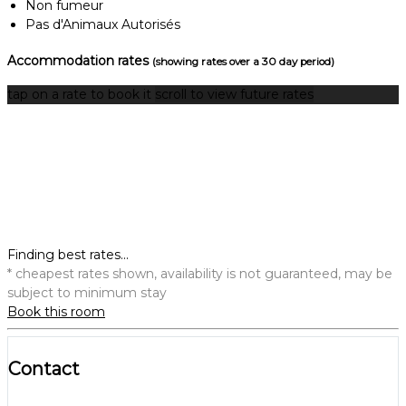
Non fumeur
Pas d'Animaux Autorisés
Accommodation rates
(showing rates over a 30 day period)
tap on a rate to book it
scroll to view future rates
Finding best rates...
* cheapest rates shown, availability is not guaranteed, may be
subject to minimum stay
Book this room
Contact