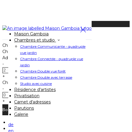
Available Tonight
Maison Gamboia
Book your stay
Chambres et studio
Check In
Chambre Communicante - quadruple
Check Out
vue jardin
Adults
Chambre Connectée - quadruple vue
-
jardin
Chambre Double vue forêt
+
Chambre Double avec terrasse
Children
Studio avec cuisine
-
Résidence d'artistes
Privatisation
+
Carnet d'adresses
Parutions
Galerie
de
Home
en