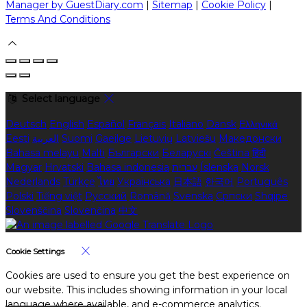
Manager by GuestDiary.com
|
Sitemap
|
Cookie Policy
|
Terms And Conditions
Select language
Deutsch
English
Español
Français
Italiano
Dansk
Ελληνικά
Eesti
العربية
Suomi
Gaeilge
Lietuvių
Latviešu
Македонски
Bahasa melayu
Malti
Български
Беларускі
Čeština
हिंदी
Magyar
Hrvatski
Bahasa indonesia
עברית
Íslenska
Norsk
Nederlands
Türkçe
ไทย
Українська
日本語
한국어
Português
Polski
Tiếng việt
Русский
Română
Svenska
Српски
Shqipe
Slovenščina
Slovenčina
中文
Cookie Settings
Cookies are used to ensure you get the best experience on
our website. This includes showing information in your local
language where available, and e-commerce analytics.