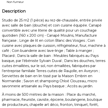
Non fumeur
Description
Studio de 25 m2 (1 pièce) au rez-de-chaussée, entrée privée
avec salle de bain (douche) et coin cuisine équipée. Canapé
convertible avec une literie de qualité pour un couchage
quotidien (160 x 200 cm) - Canapé Moulins, Manufacture
française ; Linge de lit en coton Blanc des Vosges ; Coin
cuisine avec plaques de cuisson, réfrigérateur, four, machine à
café ; Coin buanderie avec lave-linge ; Table à manger ;
Placard ; Dans la salle de bain : Meubles fabriqués au Pays
basque, par l’ébéniste Sylvain Duval ; Dans les douches, terres
cuites émaillées, sur le sol, non émaillées, fabriquées par
l’entreprise familiale Terres cuites de Raujolle, en Aveyron ;
Serviettes de bain en lin tissé par la Maison Embrin en
Normandie ; Savon et shampoing Chloé Clouzeau, micro
savonnerie artisanale au Pays basque ; Accès au jardin.
À moins de 500 mètres de la maison : Place du marché,
pharmacie, fleuriste, caviste, épicerie, boulangerie, boutique
de producteurs, chapelle art déco, fronton, trinquet, forêt,