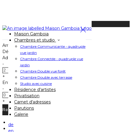
Disponible Ce Soir
Maison Gamboia
Réservez votre séjour
Chambres et studio
Arrivée
Chambre Communicante - quadruple
Départ
vue jardin
Adultes
Chambre Connectée - quadruple vue
-
jardin
Chambre Double vue forêt
+
Chambre Double avec terrasse
Enfants
Studio avec cuisine
-
Résidence d'artistes
Privatisation
+
Carnet d'adresses
Parutions
Galerie
de
Accueil
en