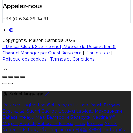
Appelez-nous
+33 (0)6 64 66 94 91
Copyright ©
Maison Gamboia 2026
PMS sur Cloud, Site Internet, Moteur de Réservation &
Channel Manager par GuestDiary.com
|
Plan du site
|
Politique des cookies
|
Termes et Conditions
Select language
Deutsch
English
Español
Français
Italiano
Dansk
Ελληνικά
Eesti
العربية
Suomi
Gaeilge
Lietuvių
Latviešu
Македонски
Bahasa melayu
Malti
Български
Беларускі
Čeština
हिंदी
Magyar
Hrvatski
Bahasa indonesia
עברית
Íslenska
Norsk
Nederlands
Türkçe
ไทย
Українська
日本語
한국어
Português