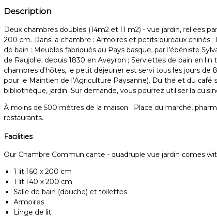
Description
Deux chambres doubles (14m2 et 11 m2) - vue jardin, reliées pa
200 cm. Dans la chambre : Armoires et petits bureaux chinés ; Li
de bain : Meubles fabriqués au Pays basque, par l’ébéniste Sylvai
de Raujolle, depuis 1830 en Aveyron ; Serviettes de bain en li
chambres d’hôtes, le petit déjeuner est servi tous les jours de
pour le Maintien de l’Agriculture Paysanne). Du thé et du café 
bibliothèque, jardin. Sur demande, vous pourrez utiliser la cu
À moins de 500 mètres de la maison : Place du marché, pharmacie,
restaurants.
Facilities
Our Chambre Communicante - quadruple vue jardin comes with th
1 lit 160 x 200 cm
1 lit 140 x 200 cm
Salle de bain (douche) et toilettes
Armoires
Linge de lit