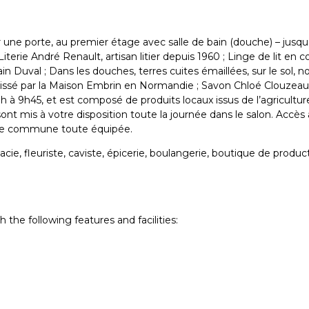
r une porte, au premier étage avec salle de bain (douche) – jusq
terie André Renault, artisan litier depuis 1960 ; Linge de lit en 
n Duval ; Dans les douches, terres cuites émaillées, sur le sol, no
n tissé par la Maison Embrin en Normandie ; Savon Chloé Clouzeau
 8h à 9h45, et est composé de produits locaux issus de l’agricultu
sont mis à votre disposition toute la journée dans le salon. Acc
isine commune toute équipée.
 fleuriste, caviste, épicerie, boulangerie, boutique de producteur
e following features and facilities: