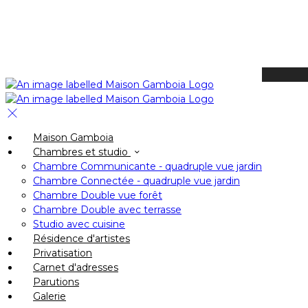
Available Tonight
Book your stay
Check In
Maison Gamboia
Check Out
Chambres et studio
Adults
Chambre Communicante - quadruple vue jardin
-
Chambre Connectée - quadruple vue jardin
Chambre Double vue forêt
+
Chambre Double avec terrasse
Children
Studio avec cuisine
-
Résidence d'artistes
Privatisation
+
Carnet d'adresses
Parutions
Galerie