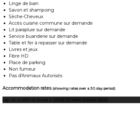
Linge de bain
Savon et shampoing
Sèche-Cheveux
Accès cuisine commune sur demande
Lit parapluie sur demande
Service buanderie sur demande
Table et fer à repasser sur demande
Livres et jeux
Fibre HD
Place de parking
Non fumeur
Pas d'Animaux Autorisés
Accommodation rates
(showing rates over a 30 day period)
tap on a rate to book it
scroll to view future rates