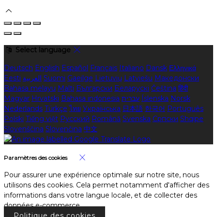
Select language
Deutsch
English
Español
Français
Italiano
Dansk
Ελληνικά
Eesti
العربية
Suomi
Gaeilge
Lietuvių
Latviešu
Македонски
Bahasa melayu
Malti
Български
Беларускі
Čeština
हिंदी
Magyar
Hrvatski
Bahasa indonesia
עברית
Íslenska
Norsk
Nederlands
Türkçe
ไทย
Українська
日本語
한국어
Português
Polski
Tiếng việt
Русский
Română
Svenska
Српски
Shqipe
Slovenščina
Slovenčina
中文
Paramètres des cookies
Pour assurer une expérience optimale sur notre site, nous
utilisons des cookies. Cela permet notamment d'afficher des
informations dans votre langue locale, et de collecter des
données e-commerce.
Politique des cookies