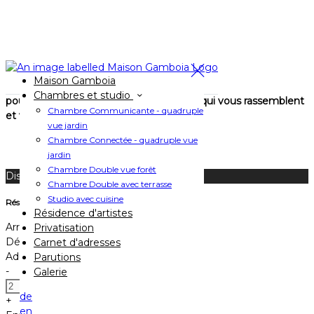
La Maison Gamboia se privatise aussi !
Maison Gamboia
Nous sommes à votre écoute
Chambres et studio
pour imaginer
ensemble ces moments qui vous rassemblent
Chambre Communicante - quadruple
et vous confier les clés !
vue jardin
Chambre Connectée - quadruple vue
jardin
Chambre Double vue forêt
Disponible Ce Soir
Chambre Double avec terrasse
Studio avec cuisine
Réservez votre séjour
Résidence d'artistes
Arrivée
Privatisation
Départ
Carnet d'adresses
Adultes
Parutions
-
Galerie
de
+
en