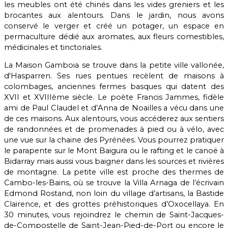
les meubles ont été chinés dans les vides greniers et les
brocantes aux alentours. Dans le jardin, nous avons
conservé le verger et créé un potager, un espace en
permaculture dédié aux aromates, aux fleurs comestibles,
médicinales et tinctoriales.
La Maison Gamboia se trouve dans la petite ville vallonée,
d'Hasparren. Ses rues pentues recèlent de maisons à
colombages, anciennes fermes basques qui datent des
XVII et XVIIIème siècle. Le poète Francis Jammes, fidèle
ami de Paul Claudel et d’Anna de Noailles a vécu dans une
de ces maisons. Aux alentours, vous accéderez aux sentiers
de randonnées et de promenades à pied ou à vélo, avec
une vue sur la chaine des Pyrénées. Vous pourrez pratiquer
le parapente sur le Mont Baigura ou le rafting et le canoë à
Bidarray mais aussi vous baigner dans les sources et rivières
de montagne. La petite ville est proche des thermes de
Cambo-les-Bains, où se trouve la Villa Arnaga de l’écrivain
Edmond Rostand, non loin du village d’artisans, la Bastide
Clairence, et des grottes préhistoriques d’Oxocellaya. En
30 minutes, vous rejoindrez le chemin de Saint-Jacques-
de-Compostelle de Saint-Jean-Pied-de-Port ou encore le