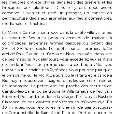
les meubles ont été chinés dans les vides greniers et les
brocantes aux alentours. Dans le jardin, nous avons
conservé le verger et créé un potager, un espace en
permaculture dédié aux aromates, aux fleurs comestibles,
médicinales et tinctoriales.
La Maison Gamboia se trouve dans la petite ville vallonée,
d'Hasparren. Ses rues pentues recèlent de maisons à
colombages, anciennes fermes basques qui datent des
XVII et XVIIIème siècle. Le poète Francis Jammes, fidèle
ami de Paul Claudel et d’Anna de Noailles a vécu dans une
de ces maisons. Aux alentours, vous accéderez aux sentiers
de randonnées et de promenades à pied ou à vélo, avec
une vue sur la chaine des Pyrénées. Vous pourrez pratiquer
le parapente sur le Mont Baigura ou le rafting et le canoë à
Bidarray mais aussi vous baigner dans les sources et rivières
de montagne. La petite ville est proche des thermes de
Cambo-les-Bains, où se trouve la Villa Arnaga de l’écrivain
Edmond Rostand, non loin du village d’artisans, la Bastide
Clairence, et des grottes préhistoriques d’Oxocellaya. En
30 minutes, vous rejoindrez le chemin de Saint-Jacques-
de-Compostelle de Saint-Jean-Pied-de-Port ou encore le