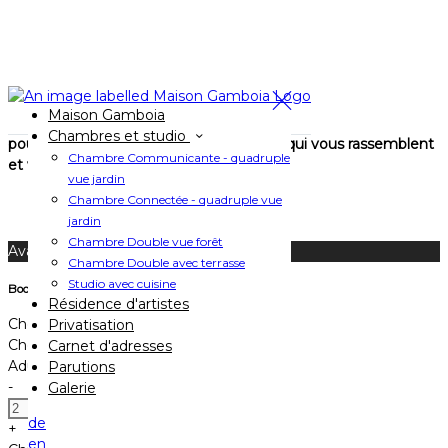
La Maison Gamboia se privatise aussi !
Maison Gamboia
Nous sommes à votre écoute
Chambres et studio
pour imaginer
ensemble ces moments qui vous rassemblent
Chambre Communicante - quadruple
et vous confier les clés !
vue jardin
Chambre Connectée - quadruple vue
jardin
Chambre Double vue forêt
Available Tonight
Chambre Double avec terrasse
Studio avec cuisine
Book your stay
Résidence d'artistes
Check In
Privatisation
Check Out
Carnet d'adresses
Adults
Parutions
-
Galerie
de
+
en