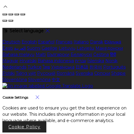
Select language
Deutsch
English
Español
Français
Italiano
Dansk
Ελληνικά
Eesti
العربية
Suomi
Gaeilge
Lietuvių
Latviešu
Македонски
Bahasa melayu
Malti
Български
Беларускі
Čeština
हिंदी
Magyar
Hrvatski
Bahasa indonesia
עברית
Íslenska
Norsk
Nederlands
Türkçe
ไทย
Українська
日本語
한국어
Português
Polski
Tiếng việt
Русский
Română
Svenska
Српски
Shqipe
Slovenščina
Slovenčina
中文
Cookie Settings
Cookies are used to ensure you get the best experience on
our website. This includes showing information in your local
language where available, and e-commerce analytics.
Cookie Policy