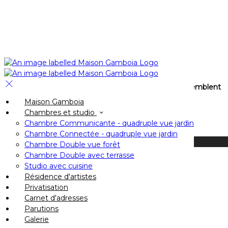
La Maison Gamboia se privatise aussi !
Nous sommes à votre écoute
pour imaginer
ensemble ces moments qui vous rassemblent
et vous confier les clés !
Maison Gamboia
Chambres et studio
Chambre Communicante - quadruple vue jardin
Chambre Connectée - quadruple vue jardin
Available Tonight
Chambre Double vue forêt
Chambre Double avec terrasse
Book your stay
Studio avec cuisine
Résidence d'artistes
Check In
Privatisation
Check Out
Carnet d'adresses
Adults
Parutions
-
Galerie