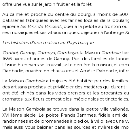
offre une vue sur le jardin fruitier et la forêt.
Au calme et proche du centre du bourg, à moins de 500 m
pâtisseries fabriquées avec les farines locales de la boula
épicerie
les Vins de Vincent
, jouer à la pelote au fronton ou
ses mosaïques et ses vitraux uniques, déjeuner à l’auberge
K
Les histoires d'une maison au Pays basque
Ganboi, Gamoy, Gamoya, Gamboya,
la Maison
Gamboia
tie
1656 avec Johannes de Gamoy. Puis des familles de tanneur
L’usine Etchevers se trouvait juste derrière la maison, et c
Dabbadie, ouvrière en chaussures et Amélie Dabbadie, infirmi
La Maison
Gamboia
a toujours été habitée par des familles q
des artisans proches, et privilégier des matières qui durent : 
ont été chinés dans les vides greniers et les brocantes 
aromates, aux fleurs comestibles, médicinales et tinctoriales.
La Maison Gamboia se trouve dans la petite ville valloné
XVIIIème siècle. Le poète Francis Jammes, fidèle ami de
randonnées et de promenades à pied ou à vélo, avec une vue 
mais aussi vous baigner dans les sources et rivières de m