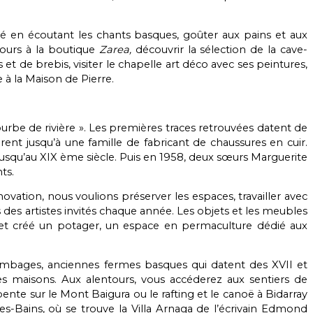
 en écoutant les chants basques, goûter aux pains et aux
ours à la boutique
Zarea,
découvrir la sélection de la cave-
t de brebis, visiter le chapelle art déco avec ses peintures,
e à la Maison de Pierre.
urbe de rivière ». Les premières traces retrouvées datent de
nt jusqu’à une famille de fabricant de chaussures en cuir.
 jusqu’au XIX ème siècle. Puis en 1958, deux sœurs Marguerite
ts.
novation, nous voulions préserver les espaces, travailler avec
res des artistes invités chaque année. Les objets et les meubles
r et créé un potager, un espace en permaculture dédié aux
lombages, anciennes fermes basques qui datent des XVII et
s maisons. Aux alentours, vous accéderez aux sentiers de
nte sur le Mont Baigura ou le rafting et le canoë à Bidarray
s-Bains, où se trouve la Villa Arnaga de l’écrivain Edmond