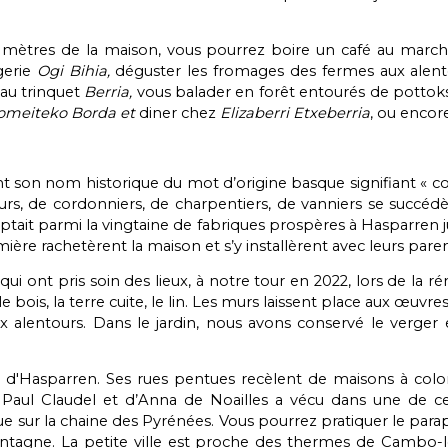
ètres de la maison, vous pourrez boire un café au marché
ngerie
Ogi Bihia,
déguster les fromages des fermes aux alent
 au trinquet
Berria,
vous balader en forêt entourés de pottoks e
omeiteko Borda et
diner chez
Elizaberri Etxeberria
, ou encor
nt son nom historique du mot d’origine basque signifiant « co
s, de cordonniers, de charpentiers, de vanniers se succédère
omptait parmi la vingtaine de fabriques prospères à Hasparren
ère rachetèrent la maison et s’y installèrent avec leurs paren
ui ont pris soin des lieux, à notre tour en 2022, lors de la ré
le bois, la terre cuite, le lin. Les murs laissent place aux œuv
aux alentours. Dans le jardin, nous avons conservé le verge
e, d'Hasparren. Ses rues pentues recèlent de maisons à co
 Paul Claudel et d’Anna de Noailles a vécu dans une de ce
sur la chaine des Pyrénées. Vous pourrez pratiquer le parape
ontagne. La petite ville est proche des thermes de Cambo-le