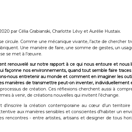
020 par Célia Grabianski, Charlotte Lévy et Aurélie Hustaix.
e circule. Comme une mécanique vivante, l’acte de chercher tr
fabriquent. Une manière de faire, une somme de gestes, un usage d
se se met à l’œuvre.
 renouvelé sur notre rapport à ce qui nous entoure et nous lie, 
 qui façonne nos environnements, quand tout semble faire trace
itons-nous entretenir au monde et comment en imaginer les outi
uelles manières de transmettre peut-on inventer, individuellement
ocessus de création. Ces réflexions cherchent aussi à comprendre
mes à venir, de créations nouvelles qui invitent l’échange.
it d’inscrire la création contemporaine au cœur d’un territoire o
. Attentive aux manières sensibles et conscientes d’habiter un e
 des rencontres - entre artistes, artisans et designer de tous 