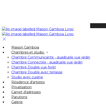
Available Tonight
Book your stay
Check In
Maison Gamboia
Check Out
Chambres et studio
Adults
Chambre Communicante - quadruple vue jardin
-
Chambre Connectée - quadruple vue jardin
Chambre Double vue forêt
+
Chambre Double avec terrasse
Children
Studio avec cuisine
-
Résidence d'artistes
Privatisation
+
Carnet d'adresses
Parutions
Galerie