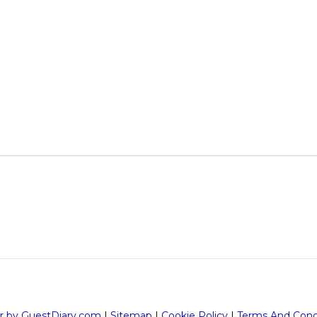
r by GuestDiary.com
|
Sitemap
|
Cookie Policy
|
Terms And Cond