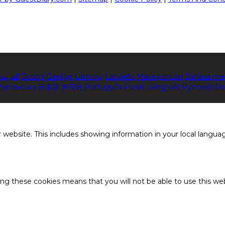
العربية
Suomi
Gaeilge
Lietuvių
Latviešu
Македонски
Bahasa me
Українська
日本語
한국어
Português
Polski
Tiếng việt
Русский
Ro
 website. This includes showing information in your local langua
ing these cookies means that you will not be able to use this web