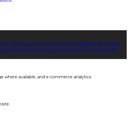
layu
Malti
Български
Беларускі
Čeština
हिंदी
Magyar
Hrvatski
mână
Svenska
Српски
Shqipe
Slovenščina
Slovenčina
中文
ge where available, and e-commerce analytics.
site.