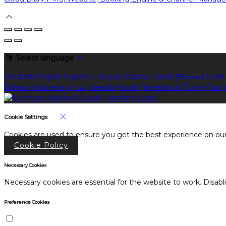
Select language
Deutsch
English
Español
Français
Italiano
Dansk
Ελληνικά
Eesti
Bahasa indonesia
עברית
Íslenska
Norsk
Nederlands
Türkçe
ไทย
Cookie Settings
Cookies are used to ensure you get the best experience on our
Cookie Policy
Necessary Cookies
Necessary cookies are essential for the website to work. Disabl
Preference Cookies