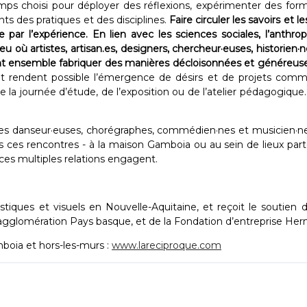
s choisi pour déployer des réflexions, expérimenter des formes,
s des pratiques et des disciplines.
Faire circuler les savoirs et 
e par l’expérience. En lien avec les sciences sociales, l’anthr
ù artistes, artisan.es, designers, chercheur·euses, historien·nes
sent ensemble fabriquer des manières décloisonnées et généreuse
 et rendent possible l’émergence de désirs et de projets comm
e la journée d’étude, de l’exposition ou de l’atelier pédagogiqu
des danseur·euses, chorégraphes, commédien·nes et musicien·nes 
s ces rencontres - à la maison Gamboia ou au sein de lieux parte
ces multiples relations engagent. ​
stiques et visuels en Nouvelle-Aquitaine, et reçoit le soutien
agglomération Pays basque, et de la Fondation d’entreprise 
boia et hors-les-murs :
www.lareciproque.com