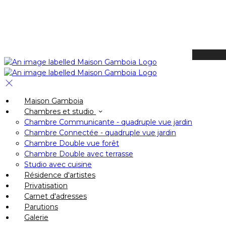
Available Tonight
Book your stay
Check In
Maison Gamboia
Check Out
Chambres et studio
Adults
Chambre Communicante - quadruple vue jardin
-
Chambre Connectée - quadruple vue jardin
Chambre Double vue forêt
+
Chambre Double avec terrasse
Children
Studio avec cuisine
-
Résidence d'artistes
Privatisation
+
Carnet d'adresses
Parutions
Galerie