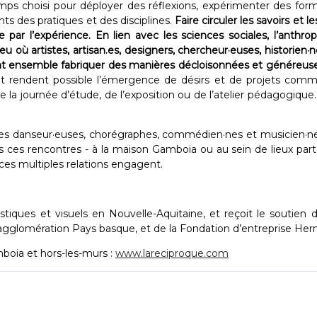
s choisi pour déployer des réflexions, expérimenter des formes,
s des pratiques et des disciplines.
Faire circuler les savoirs et 
e par l’expérience. En lien avec les sciences sociales, l’anthr
ù artistes, artisan.es, designers, chercheur·euses, historien·nes
sent ensemble fabriquer des manières décloisonnées et généreuse
 et rendent possible l’émergence de désirs et de projets comm
e la journée d’étude, de l’exposition ou de l’atelier pédagogiqu
des danseur·euses, chorégraphes, commédien·nes et musicien·nes 
s ces rencontres - à la maison Gamboia ou au sein de lieux parte
ces multiples relations engagent. ​
stiques et visuels en Nouvelle-Aquitaine, et reçoit le soutien
agglomération Pays basque, et de la Fondation d’entreprise 
boia et hors-les-murs :
www.lareciproque.com