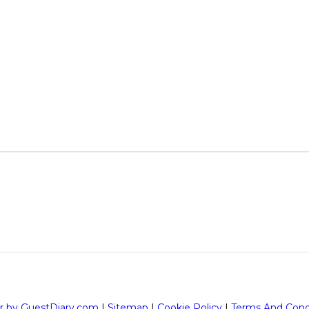
r by GuestDiary.com
|
Sitemap
|
Cookie Policy
|
Terms And Cond