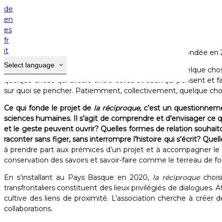
Home
de
Résidence d'artistes
en
es
La
Maison Gamboia
accueille
la réciproque.
fr
it
Une association loi 1901 reconnue d'intérêt général, fondée en 2
Select language
la réciproque
engage la recherche par l’échange. Quelque chos
quelque chose qui circule entre celles et ceux qui pensent et 
sur quoi se pencher. Patiemment, collectivement, quelque cho
Ce qui fonde le projet de
la réciproque,
c’est un questionnement
sciences humaines. Il s’agit de comprendre et d’envisager ce
et le geste peuvent ouvrir? Quelles formes de relation souha
raconter sans figer, sans interrompre l’histoire qui s’écrit? Q
à prendre part aux prémices d’un projet et à accompagner le pr
conservation des savoirs et savoir-faire comme le terreau de for
En s’installant au Pays Basque en 2020,
la réciproque
chois
transfrontaliers constituent des lieux privilégiés de dialogues
cultive des liens de proximité. L’association cherche à créer
collaborations. ​