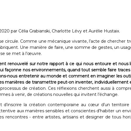
020 par Célia Grabianski, Charlotte Lévy et Aurélie Hustaix.
e circule. Comme une mécanique vivante, l’acte de chercher tr
fabriquent. Une manière de faire, une somme de gestes, un usage d
se se met à l’œuvre.
 renouvelé sur notre rapport à ce qui nous entoure et nous lie, 
 qui façonne nos environnements, quand tout semble faire trace
itons-nous entretenir au monde et comment en imaginer les outi
uelles manières de transmettre peut-on inventer, individuellement
ocessus de création. Ces réflexions cherchent aussi à comprendre
mes à venir, de créations nouvelles qui invitent l’échange.
it d’inscrire la création contemporaine au cœur d’un territoire o
. Attentive aux manières sensibles et conscientes d’habiter un e
 des rencontres - entre artistes, artisans et designer de tous 