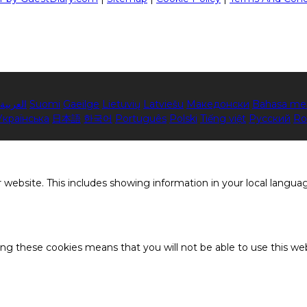
العربية
Suomi
Gaeilge
Lietuvių
Latviešu
Македонски
Bahasa me
Українська
日本語
한국어
Português
Polski
Tiếng việt
Русский
Ro
 website. This includes showing information in your local langua
ing these cookies means that you will not be able to use this web