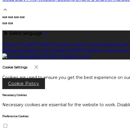
Select language
Deutsch
English
Español
Français
Italiano
Dansk
Ελληνικά
Eesti
Bahasa indonesia
עברית
Íslenska
Norsk
Nederlands
Türkçe
ไทย
Cookie Settings
Cookies are used to ensure you get the best experience on our
Cookie Policy
Necessary Cookies
Necessary cookies are essential for the website to work. Disabl
Preference Cookies