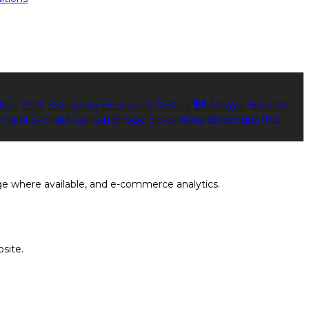
layu
Malti
Български
Беларускі
Čeština
हिंदी
Magyar
Hrvatski
mână
Svenska
Српски
Shqipe
Slovenščina
Slovenčina
中文
ge where available, and e-commerce analytics.
site.