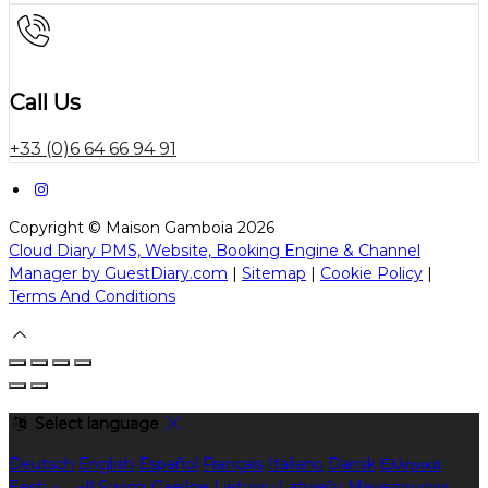
Call Us
+33 (0)6 64 66 94 91
Copyright ©
Maison Gamboia 2026
Cloud Diary PMS, Website, Booking Engine & Channel
Manager by GuestDiary.com
|
Sitemap
|
Cookie Policy
|
Terms And Conditions
Select language
Deutsch
English
Español
Français
Italiano
Dansk
Ελληνικά
Eesti
العربية
Suomi
Gaeilge
Lietuvių
Latviešu
Македонски