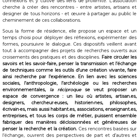
connexions et y cultive des liens de proximité. L’association
cherche à créer des rencontres - entre artistes, artisans et
designer de tous horizons - et œuvre à partager au public le
cheminement de ces collaborations. ​
Sous la forme de résidence, elle propose un espace et un
temps choisi pour déployer des réflexions, expérimenter des
formes, poursuivre le dialogue. Ces dispositifs veillent avant
tout à accompagner des projets de recherches ouverts aux
croisements des pratiques et des disciplines.
Faire circuler les
savoirs et les savoir-faire, penser la transmission et l’échange
de techniques comme les outils d’une création vivante, faire
ainsi recherche par l’expérience. En lien avec les sciences
sociales, l’anthropologie, l’archéologie ou les recherches
environnementales,
la réciproque
se veut proposer un
espace de convergence : un lieu où artistes, artisan.es,
designers, chercheur·euses, historien·nes, philosophes,
écrivain·es, mais aussi habitant.es, associations, enseignant.es,
entreprises, et tous les corps de métier, puissent ensemble
fabriquer des manières décloisonnées et généreuses de
penser la recherche et la création.
Ces rencontres basées sur
l’échange, ouvrent des perspectives de part et d’autres et