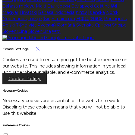
Bahasa melayu
Malti
Български
Беларускі
Čeština
हिंदी
Magyar
Hrvatski
Bahasa indonesia
עברית
Íslenska
Norsk
Nederlands
Türkçe
ไทย
Українська
日本語
한국어
Português
Polski
Tiếng việt
Русский
Română
Svenska
Српски
Shqipe
Slovenščina
Slovenčina
中文
Cookie Settings
Cookies are used to ensure you get the best experience on
our website. This includes showing information in your local
language where available, and e-commerce analytics.
Cookie Policy
Necessary Cookies
Necessary cookies are essential for the website to work.
Disabling these cookies means that you will not be able to
use this website.
Preference Cookies