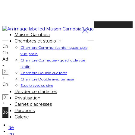
Available Tonight
Maison Gamboia
Book your stay
Chambres et studio
Check In
Chambre Communicante - quadruple
Check Out
vue jardin
Adults
Chambre Connectée - quadruple vue
-
jardin
Chambre Double vue forêt
+
Chambre Double avec terrasse
Children
Studio avec cuisine
-
Résidence d'artistes
Privatisation
+
Carnet d'adresses
Parutions
Galerie
de
Home
en