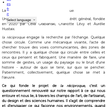
Résidence d'artistes
es
fr
La
Maison Gamboia
accueille
la réciproque.
it
Une association loi 1901 reconnue d'intérêt général, fondée
Select language
en 2020 par Célia Grabianski, Charlotte Lévy et Aurélie
Hustaix.
la réciproque
engage la recherche par l’échange. Quelque
chose circule. Comme une mécanique vivante, l’acte de
chercher trouve des voies communicantes, des zones de
rencontres. Il y a quelque chose qui circule entre celles et
ceux qui pensent et fabriquent. Une manière de faire, une
somme de gestes, un usage du paysage ou le bruit d’une
histoire - autour de quoi se tenir, sur quoi se pencher.
Patiemment, collectivement, quelque chose se met à
l’œuvre.
Ce qui fonde le projet de
la réciproque,
c’est un
questionnement renouvelé sur notre rapport à ce qui nous
entoure et nous lie, à travers les champs de l’art, de l’artisanat,
du design et des sciences humaines. Il s’agit de comprendre
et d’envisager ce qui façonne nos environnements, quand