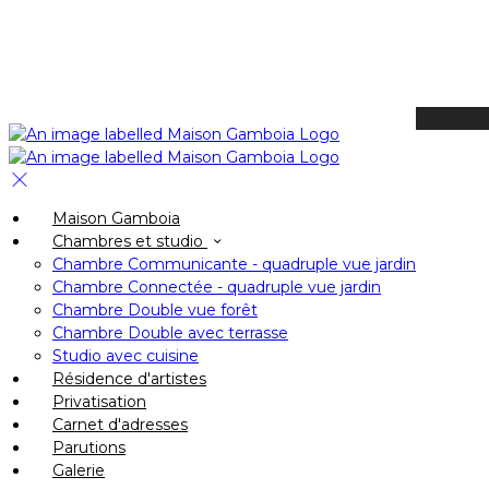
Available Tonight
Book your stay
Check In
Maison Gamboia
Check Out
Chambres et studio
Adults
Chambre Communicante - quadruple vue jardin
-
Chambre Connectée - quadruple vue jardin
Chambre Double vue forêt
+
Chambre Double avec terrasse
Children
Studio avec cuisine
-
Résidence d'artistes
Privatisation
+
Carnet d'adresses
Parutions
Galerie