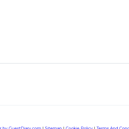
r by GuestDiary.com
|
Sitemap
|
Cookie Policy
|
Terms And Cond