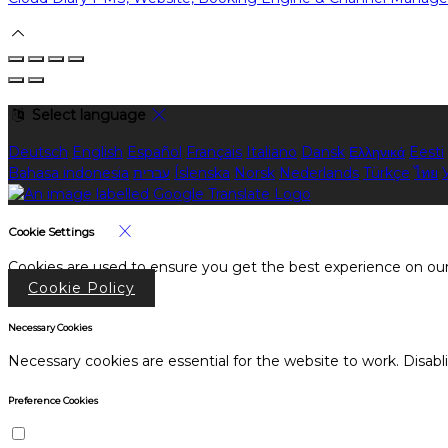
Select language
Deutsch
English
Español
Français
Italiano
Dansk
Ελληνικά
Eesti
Bahasa indonesia
עברית
Íslenska
Norsk
Nederlands
Türkçe
ไทย
Cookie Settings
Cookies are used to ensure you get the best experience on our
Cookie Policy
Necessary Cookies
Necessary cookies are essential for the website to work. Disabl
Preference Cookies