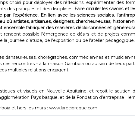
s choisi pour déployer des réflexions, expérimenter des formes,
s des pratiques et des disciplines.
Faire circuler les savoirs et 
e par l’expérience. En lien avec les sciences sociales, l’anthr
ù artistes, artisan.es, designers, chercheur·euses, historien·nes
sent ensemble fabriquer des manières décloisonnées et généreuse
 et rendent possible l’émergence de désirs et de projets comm
e la journée d’étude, de l’exposition ou de l’atelier pédagogiqu
des danseur·euses, chorégraphes, commédien·nes et musicien·nes 
s ces rencontres - à la maison Gamboia ou au sein de lieux parte
ces multiples relations engagent. ​
stiques et visuels en Nouvelle-Aquitaine, et reçoit le soutien
agglomération Pays basque, et de la Fondation d’entreprise 
boia et hors-les-murs :
www.lareciproque.com