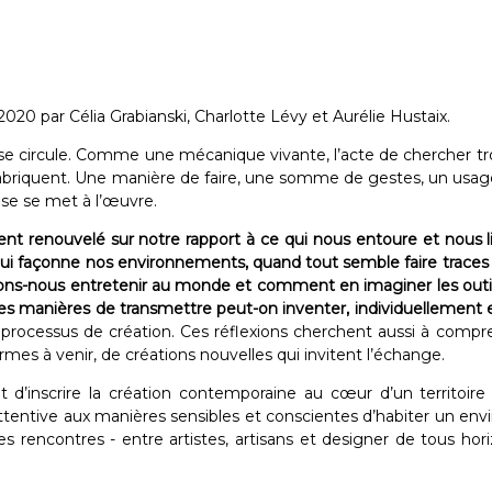
020 par Célia Grabianski, Charlotte Lévy et Aurélie Hustaix.
e circule. Comme une mécanique vivante, l’acte de chercher tr
fabriquent. Une manière de faire, une somme de gestes, un usage d
se se met à l’œuvre.
 renouvelé sur notre rapport à ce qui nous entoure et nous lie, 
 qui façonne nos environnements, quand tout semble faire trace
itons-nous entretenir au monde et comment en imaginer les outi
uelles manières de transmettre peut-on inventer, individuellement
ocessus de création. Ces réflexions cherchent aussi à comprendre
mes à venir, de créations nouvelles qui invitent l’échange.
it d’inscrire la création contemporaine au cœur d’un territoire o
. Attentive aux manières sensibles et conscientes d’habiter un e
 des rencontres - entre artistes, artisans et designer de tous 