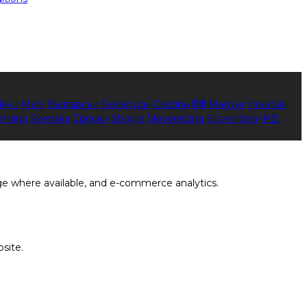
layu
Malti
Български
Беларускі
Čeština
हिंदी
Magyar
Hrvatski
mână
Svenska
Српски
Shqipe
Slovenščina
Slovenčina
中文
ge where available, and e-commerce analytics.
site.