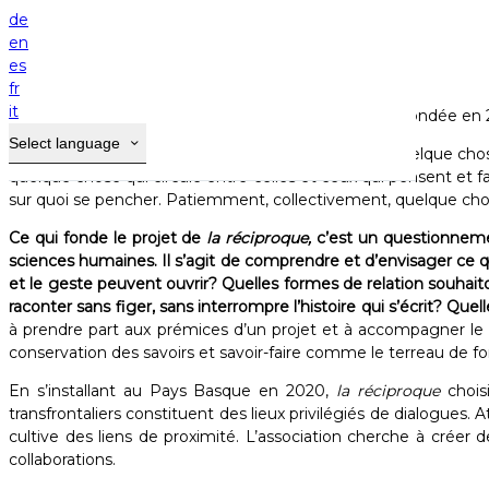
Home
de
Résidence d'artistes
en
es
La
Maison Gamboia
accueille
la réciproque.
fr
it
Une association loi 1901 reconnue d'intérêt général, fondée en 2
Select language
la réciproque
engage la recherche par l’échange. Quelque chos
quelque chose qui circule entre celles et ceux qui pensent et 
sur quoi se pencher. Patiemment, collectivement, quelque cho
Ce qui fonde le projet de
la réciproque,
c’est un questionnement
sciences humaines. Il s’agit de comprendre et d’envisager ce
et le geste peuvent ouvrir? Quelles formes de relation souha
raconter sans figer, sans interrompre l’histoire qui s’écrit? Q
à prendre part aux prémices d’un projet et à accompagner le pr
conservation des savoirs et savoir-faire comme le terreau de for
En s’installant au Pays Basque en 2020,
la réciproque
chois
transfrontaliers constituent des lieux privilégiés de dialogues
cultive des liens de proximité. L’association cherche à créer
collaborations. ​