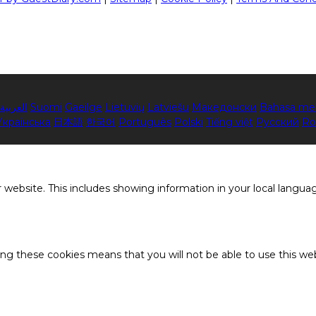
العربية
Suomi
Gaeilge
Lietuvių
Latviešu
Македонски
Bahasa me
Українська
日本語
한국어
Português
Polski
Tiếng việt
Русский
Ro
 website. This includes showing information in your local langua
ing these cookies means that you will not be able to use this web