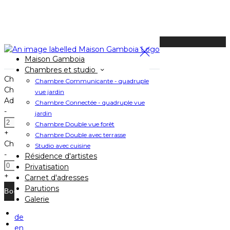
Available Tonight
Maison Gamboia
Book your stay
Chambres et studio
Check In
Chambre Communicante - quadruple
Check Out
vue jardin
Adults
Chambre Connectée - quadruple vue
-
jardin
Chambre Double vue forêt
+
Chambre Double avec terrasse
Children
Studio avec cuisine
-
Résidence d'artistes
Privatisation
+
Carnet d'adresses
Parutions
Galerie
de
Home
en