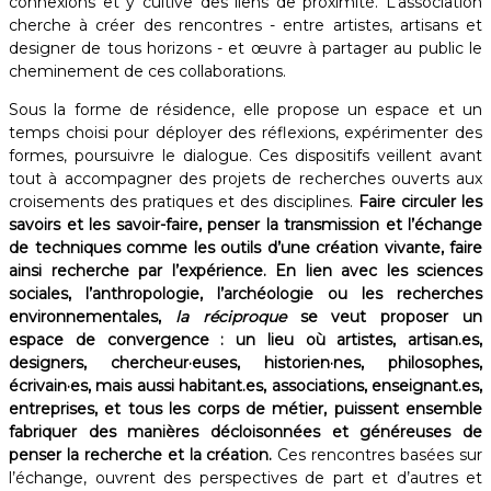
connexions et y cultive des liens de proximité. L’association
cherche à créer des rencontres - entre artistes, artisans et
designer de tous horizons - et œuvre à partager au public le
cheminement de ces collaborations. ​
Sous la forme de résidence, elle propose un espace et un
temps choisi pour déployer des réflexions, expérimenter des
formes, poursuivre le dialogue. Ces dispositifs veillent avant
tout à accompagner des projets de recherches ouverts aux
croisements des pratiques et des disciplines.
Faire circuler les
savoirs et les savoir-faire, penser la transmission et l’échange
de techniques comme les outils d’une création vivante, faire
ainsi recherche par l’expérience. En lien avec les sciences
sociales, l’anthropologie, l’archéologie ou les recherches
environnementales,
la réciproque
se veut proposer un
espace de convergence : un lieu où artistes, artisan.es,
designers, chercheur·euses, historien·nes, philosophes,
écrivain·es, mais aussi habitant.es, associations, enseignant.es,
entreprises, et tous les corps de métier, puissent ensemble
fabriquer des manières décloisonnées et généreuses de
penser la recherche et la création.
Ces rencontres basées sur
l’échange, ouvrent des perspectives de part et d’autres et