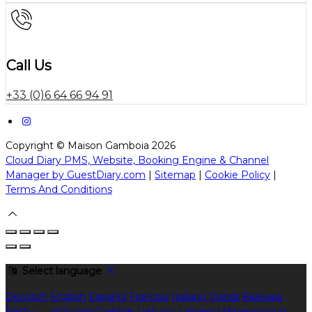
Call Us
+33 (0)6 64 66 94 91
Copyright ©
Maison Gamboia 2026
Cloud Diary PMS, Website, Booking Engine & Channel
Manager by GuestDiary.com
|
Sitemap
|
Cookie Policy
|
Terms And Conditions
Select language
Deutsch
English
Español
Français
Italiano
Dansk
Ελληνικά
Eesti
العربية
Suomi
Gaeilge
Lietuvių
Latviešu
Македонски