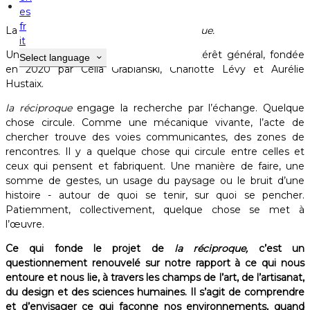
Résidence d'artistes
es
fr
La
Maison Gamboia
accueille
la réciproque.
it
Une association loi 1901 reconnue d'intérêt général, fondée
Select language
en 2020 par Célia Grabianski, Charlotte Lévy et Aurélie
Hustaix.
la réciproque
engage la recherche par l’échange. Quelque
chose circule. Comme une mécanique vivante, l’acte de
chercher trouve des voies communicantes, des zones de
rencontres. Il y a quelque chose qui circule entre celles et
ceux qui pensent et fabriquent. Une manière de faire, une
somme de gestes, un usage du paysage ou le bruit d’une
histoire - autour de quoi se tenir, sur quoi se pencher.
Patiemment, collectivement, quelque chose se met à
l’œuvre.
Ce qui fonde le projet de
la réciproque,
c’est un
questionnement renouvelé sur notre rapport à ce qui nous
entoure et nous lie, à travers les champs de l’art, de l’artisanat,
du design et des sciences humaines. Il s’agit de comprendre
et d’envisager ce qui façonne nos environnements, quand