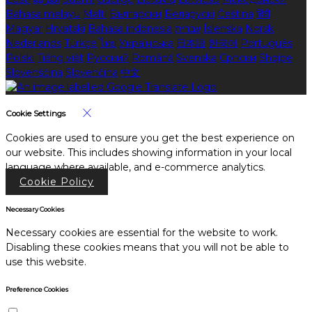
Bahasa melayu
Malti
Български
Беларускі
Čeština
हिंदी
Magyar
Hrvatski
Bahasa indonesia
עברית
Íslenska
Norsk
Nederlands
Türkçe
ไทย
Українська
日本語
한국어
Português
Polski
Tiếng việt
Русский
Română
Svenska
Српски
Shqipe
Slovenščina
Slovenčina
中文
Cookie Settings
Cookies are used to ensure you get the best experience on
our website. This includes showing information in your local
language where available, and e-commerce analytics.
Cookie Policy
Necessary Cookies
Necessary cookies are essential for the website to work.
Disabling these cookies means that you will not be able to
use this website.
Preference Cookies