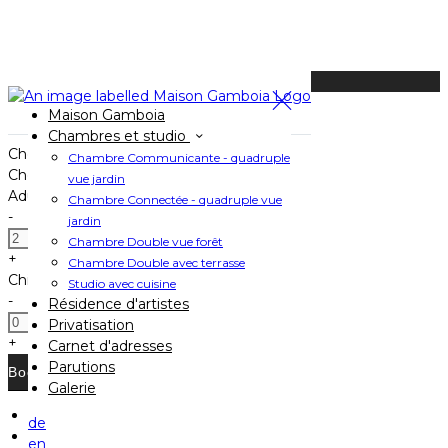
Available Tonight
Maison Gamboia
Book your stay
Chambres et studio
Check In
Chambre Communicante - quadruple
Check Out
vue jardin
Adults
Chambre Connectée - quadruple vue
-
jardin
Chambre Double vue forêt
+
Chambre Double avec terrasse
Children
Studio avec cuisine
-
Résidence d'artistes
Privatisation
+
Carnet d'adresses
Parutions
Galerie
de
Home
en