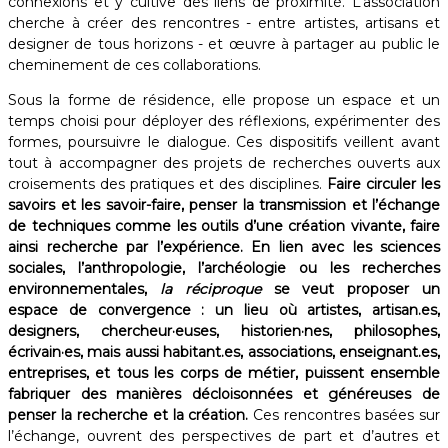
connexions et y cultive des liens de proximité. L’association
cherche à créer des rencontres - entre artistes, artisans et
designer de tous horizons - et œuvre à partager au public le
cheminement de ces collaborations. ​
Sous la forme de résidence, elle propose un espace et un
temps choisi pour déployer des réflexions, expérimenter des
formes, poursuivre le dialogue. Ces dispositifs veillent avant
tout à accompagner des projets de recherches ouverts aux
croisements des pratiques et des disciplines.
Faire circuler les
savoirs et les savoir-faire, penser la transmission et l’échange
de techniques comme les outils d’une création vivante, faire
ainsi recherche par l’expérience. En lien avec les sciences
sociales, l’anthropologie, l’archéologie ou les recherches
environnementales,
la réciproque
se veut proposer un
espace de convergence : un lieu où artistes, artisan.es,
designers, chercheur·euses, historien·nes, philosophes,
écrivain·es, mais aussi habitant.es, associations, enseignant.es,
entreprises, et tous les corps de métier, puissent ensemble
fabriquer des manières décloisonnées et généreuses de
penser la recherche et la création.
Ces rencontres basées sur
l’échange, ouvrent des perspectives de part et d’autres et