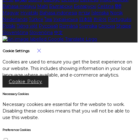
Bahasa melayu
Malti
Български
Беларускі
Čeština
हिंदी
Magyar
Hrvatski
Bahasa indonesia
עברית
Íslenska
Norsk
Nederlands
Türkçe
ไทย
Українська
日本語
한국어
Português
Polski
Tiếng việt
Русский
Română
Svenska
Српски
Shqipe
Slovenščina
Slovenčina
中文
Cookie Settings
Cookies are used to ensure you get the best experience on
our website. This includes showing information in your local
language where available, and e-commerce analytics.
Cookie Policy
Necessary Cookies
Necessary cookies are essential for the website to work.
Disabling these cookies means that you will not be able to
use this website.
Preference Cookies