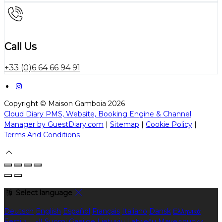
Call Us
+33 (0)6 64 66 94 91
Copyright ©
Maison Gamboia 2026
Cloud Diary PMS, Website, Booking Engine & Channel
Manager by GuestDiary.com
|
Sitemap
|
Cookie Policy
|
Terms And Conditions
Select language
Deutsch
English
Español
Français
Italiano
Dansk
Ελληνικά
Eesti
العربية
Suomi
Gaeilge
Lietuvių
Latviešu
Македонски