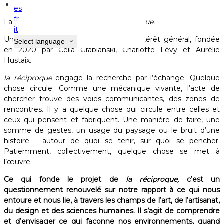
Résidence d'artistes
es
fr
La
Maison Gamboia
accueille
la réciproque.
it
Une association loi 1901 reconnue d'intérêt général, fondée
Select language
en 2020 par Célia Grabianski, Charlotte Lévy et Aurélie
Hustaix.
la réciproque
engage la recherche par l’échange. Quelque
chose circule. Comme une mécanique vivante, l’acte de
chercher trouve des voies communicantes, des zones de
rencontres. Il y a quelque chose qui circule entre celles et
ceux qui pensent et fabriquent. Une manière de faire, une
somme de gestes, un usage du paysage ou le bruit d’une
histoire - autour de quoi se tenir, sur quoi se pencher.
Patiemment, collectivement, quelque chose se met à
l’œuvre.
Ce qui fonde le projet de
la réciproque,
c’est un
questionnement renouvelé sur notre rapport à ce qui nous
entoure et nous lie, à travers les champs de l’art, de l’artisanat,
du design et des sciences humaines. Il s’agit de comprendre
et d’envisager ce qui façonne nos environnements, quand