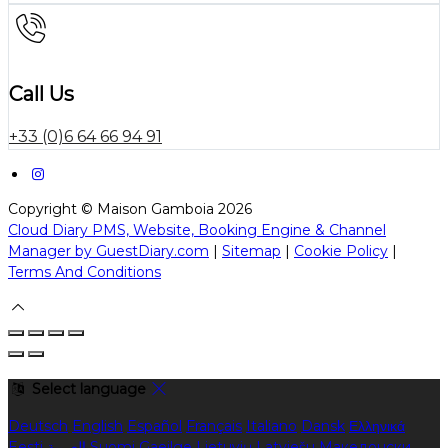
Call Us
+33 (0)6 64 66 94 91
Copyright ©
Maison Gamboia 2026
Cloud Diary PMS, Website, Booking Engine & Channel
Manager by GuestDiary.com
|
Sitemap
|
Cookie Policy
|
Terms And Conditions
Select language
Deutsch
English
Español
Français
Italiano
Dansk
Ελληνικά
Eesti
العربية
Suomi
Gaeilge
Lietuvių
Latviešu
Македонски