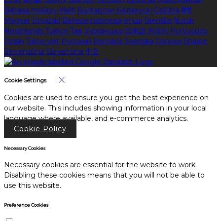
Bahasa melayu
Malti
Български
Беларускі
Čeština
हिंदी
Magyar
Hrvatski
Bahasa indonesia
עברית
Íslenska
Norsk
Nederlands
Türkçe
ไทย
Українська
日本語
한국어
Português
Polski
Tiếng việt
Русский
Română
Svenska
Српски
Shqipe
Slovenščina
Slovenčina
中文
Cookie Settings
Cookies are used to ensure you get the best experience on
our website. This includes showing information in your local
language where available, and e-commerce analytics.
Cookie Policy
Necessary Cookies
Necessary cookies are essential for the website to work.
Disabling these cookies means that you will not be able to
use this website.
Preference Cookies