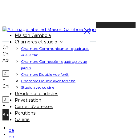
Available Tonight
Maison Gamboia
Book your stay
Chambres et studio
Check In
Chambre Communicante - quadruple
Check Out
vue jardin
Adults
Chambre Connectée - quadruple vue
-
jardin
Chambre Double vue forêt
+
Chambre Double avec terrasse
Children
Studio avec cuisine
-
Résidence d'artistes
Privatisation
+
Carnet d'adresses
Parutions
Galerie
de
Home
en