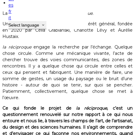
Résidence d'artistes
es
fr
La
Maison Gamboia
accueille
la réciproque.
it
Une association loi 1901 reconnue d'intérêt général, fondée
Select language
en 2020 par Célia Grabianski, Charlotte Lévy et Aurélie
Hustaix.
la réciproque
engage la recherche par l’échange. Quelque
chose circule. Comme une mécanique vivante, l’acte de
chercher trouve des voies communicantes, des zones de
rencontres. Il y a quelque chose qui circule entre celles et
ceux qui pensent et fabriquent. Une manière de faire, une
somme de gestes, un usage du paysage ou le bruit d’une
histoire - autour de quoi se tenir, sur quoi se pencher.
Patiemment, collectivement, quelque chose se met à
l’œuvre.
Ce qui fonde le projet de
la réciproque,
c’est un
questionnement renouvelé sur notre rapport à ce qui nous
entoure et nous lie, à travers les champs de l’art, de l’artisanat,
du design et des sciences humaines. Il s’agit de comprendre
et d’envisager ce qui façonne nos environnements, quand