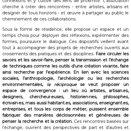
connexions et y cultive des liens de proximité. L’association
cherche à créer des rencontres - entre artistes, artisans et
designer de tous horizons - et œuvre à partager au public le
cheminement de ces collaborations. ​
Sous la forme de résidence, elle propose un espace et un
temps choisi pour déployer des réflexions, expérimenter des
formes, poursuivre le dialogue. Ces dispositifs veillent avant
tout à accompagner des projets de recherches ouverts aux
croisements des pratiques et des disciplines.
Faire circuler les
savoirs et les savoir-faire, penser la transmission et l’échange
de techniques comme les outils d’une création vivante, faire
ainsi recherche par l’expérience. En lien avec les sciences
sociales, l’anthropologie, l’archéologie ou les recherches
environnementales,
la réciproque
se veut proposer un
espace de convergence : un lieu où artistes, artisan.es,
designers, chercheur·euses, historien·nes, philosophes,
écrivain·es, mais aussi habitant.es, associations, enseignant.es,
entreprises, et tous les corps de métier, puissent ensemble
fabriquer des manières décloisonnées et généreuses de
penser la recherche et la création.
Ces rencontres basées sur
l’échange, ouvrent des perspectives de part et d’autres et