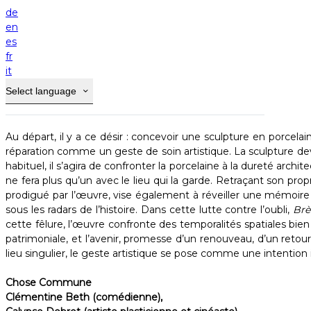
Home
de
Recherche et Création
en
es
Brèche à bras le corps
fr
Pauline Castra, artiste plasticienne
it
Résidence de recherche et création
Select language
2022 / 2023
Pays basque ​
Au départ, il y a ce désir : concevoir une sculpture en porce
réparation comme un geste de soin artistique. La sculpture de
habituel, il s’agira de confronter la porcelaine à la dureté archit
ne fera plus qu’un avec le lieu qui la garde. Retraçant son propr
prodigué par l’œuvre, vise également à réveiller une mémoire h
sous les radars de l’histoire. Dans cette lutte contre l’oubli,
Brè
cette fêlure, l’œuvre confronte des temporalités spatiales bien
patrimoniale, et l’avenir, promesse d’un renouveau, d’un retou
lieu singulier, le geste artistique se pose comme une intention i
Chose Commune
Clémentine Beth (comédienne),