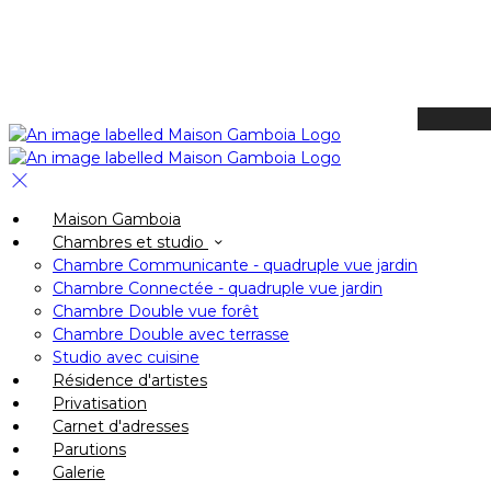
Available Tonight
Book your stay
Check In
Maison Gamboia
Check Out
Chambres et studio
Adults
Chambre Communicante - quadruple vue jardin
-
Chambre Connectée - quadruple vue jardin
Chambre Double vue forêt
+
Chambre Double avec terrasse
Children
Studio avec cuisine
-
Résidence d'artistes
Privatisation
+
Carnet d'adresses
Parutions
Galerie