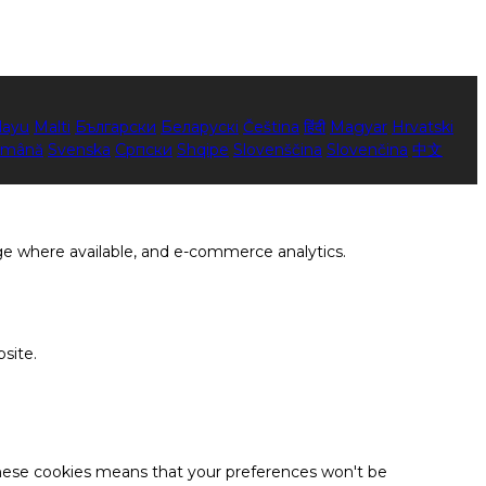
layu
Malti
Български
Беларускі
Čeština
हिंदी
Magyar
Hrvatski
mână
Svenska
Српски
Shqipe
Slovenščina
Slovenčina
中文
ge where available, and e-commerce analytics.
site.
these cookies means that your preferences won't be