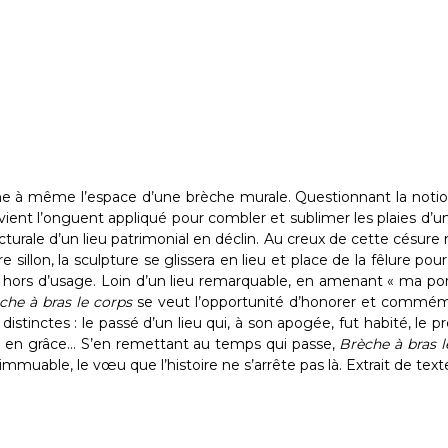
laine à même l’espace d’une brèche murale. Questionnant la notio
vient l’onguent appliqué pour combler et sublimer les plaies d’u
ecturale d’un lieu patrimonial en déclin. Au creux de cette césure m
e sillon, la sculpture se glissera en lieu et place de la fêlure p
ors d’usage. Loin d’un lieu remarquable, en amenant « ma porcel
che à bras le corps
se veut l’opportunité d’honorer et commémor
 distinctes : le passé d’un lieu qui, à son apogée, fut habité, le
r en grâce... S’en remettant au temps qui passe,
Brèche à bras 
mmuable, le vœu que l’histoire ne s’arrête pas là. Extrait de texte