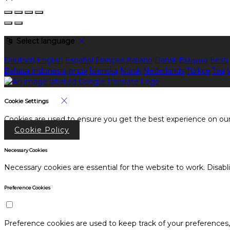
Select language
Deutsch
English
Español
Français
Italiano
Dansk
Ελληνικά
Eesti
Bahasa indonesia
עברית
Íslenska
Norsk
Nederlands
Türkçe
ไทย
Cookie Settings
Cookies are used to ensure you get the best experience on our
Cookie Policy
Necessary Cookies
Necessary cookies are essential for the website to work. Disabl
Preference Cookies
Preference cookies are used to keep track of your preferences