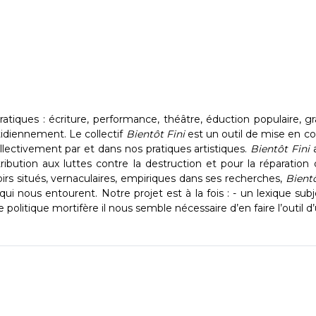
atiques : écriture, performance, théâtre, éduction populaire, gra
idiennement. ​Le collectif
Bientôt Fini
est un outil de mise en c
llectivement par et dans nos pratiques artistiques.
Bientôt Fini
ntribution aux luttes contre la destruction et pour la réparatio
irs situés, vernaculaires, empiriques dans ses recherches,
Bient
 qui nous entourent. ​Notre projet est à la fois : - un lexique su
olitique mortifère il nous semble nécessaire d’en faire l’outil d’u