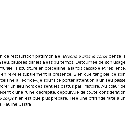
n de restauration patrimoniale,
Brèche à bras le corps
pense la
n lieu, causées par les aléas du temps. Détournée de son usage
urale, la sculpture en porcelaine, à la fois cassable et résiliente,
our en révéler subtilement la présence. Bien que tangible, ce soin
aine à l’édifice», je souhaite porter attention à un lieu passé
er un lieu hors des sentiers battus par l’histoire. Au cœur de
 présent d’une ruine décrépite, dépourvue de toute considération
le corps
n’en est que plus précaire. Telle une offrande faite à un
 Pauline Castra ​