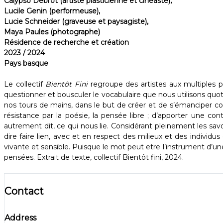
Calypso Debrot (artiste plasticienne
et cinéaste),
Lucile Genin (performeuse),
Lucie Schneider (graveuse et paysagiste),
Maya Paules (photographe)
Résidence de recherche et création
2023 / 2024
Pays basque
Le collectif
Bientôt Fini
regroupe des artistes aux multiples pr
questionner et bousculer le vocabulaire que nous utilisons quot
nos tours de mains, dans le but de créer et de s’émanciper co
résistance par la poésie, la pensée libre ; d’apporter une co
autrement dit, ce qui nous lie. Considérant pleinement les savo
dire faire lien, avec et en respect des milieux et des individus
vivante et sensible. Puisque le mot peut etre l’instrument d’une p
pensées. ​Extrait de texte, collectif Bientôt fini, 2024.
Contact
Address