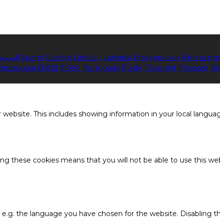
العربية
Suomi
Gaeilge
Lietuvių
Latviešu
Македонски
Bahasa me
Українська
日本語
한국어
Português
Polski
Tiếng việt
Русский
Ro
 website. This includes showing information in your local langua
ing these cookies means that you will not be able to use this web
, e.g. the language you have chosen for the website. Disabling 