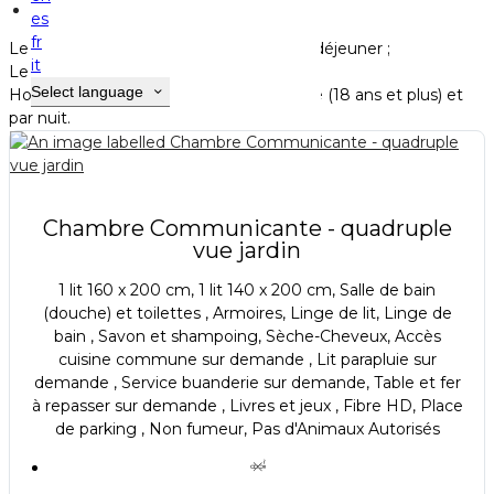
Chambres et studio
es
fr
Le tarif par chambre comprend le petit-déjeuner ;
it
Le prix affiché est TTC (TVA 10%) ;
Select language
Hors taxe de séjour : 1.15 euros par adulte (18 ans et plus) et
par nuit.
Chambre Communicante - quadruple
vue jardin
1 lit 160 x 200 cm, 1 lit 140 x 200 cm, Salle de bain
(douche) et toilettes , Armoires, Linge de lit, Linge de
bain , Savon et shampoing, Sèche-Cheveux, Accès
cuisine commune sur demande , Lit parapluie sur
demande , Service buanderie sur demande, Table et fer
à repasser sur demande , Livres et jeux , Fibre HD, Place
de parking , Non fumeur, Pas d'Animaux Autorisés