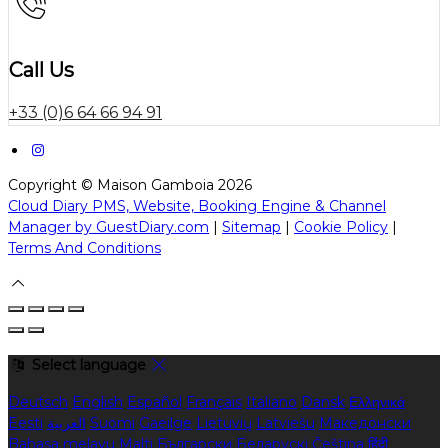
Call Us
+33 (0)6 64 66 94 91
Copyright ©
Maison Gamboia 2026
Cloud Diary PMS, Website, Booking Engine & Channel
Manager by GuestDiary.com
|
Sitemap
|
Cookie Policy
|
Terms And Conditions
Select language
Deutsch
English
Español
Français
Italiano
Dansk
Ελληνικά
Eesti
العربية
Suomi
Gaeilge
Lietuvių
Latviešu
Македонски
Bahasa melayu
Malti
Български
Беларускі
Čeština
हिंदी