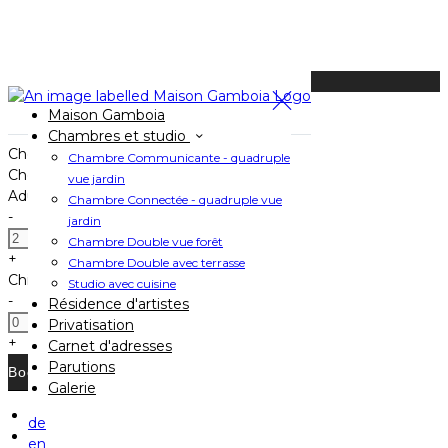
Available Tonight
Maison Gamboia
Book your stay
Chambres et studio
Check In
Chambre Communicante - quadruple
Check Out
vue jardin
Adults
Chambre Connectée - quadruple vue
-
jardin
Chambre Double vue forêt
+
Chambre Double avec terrasse
Children
Studio avec cuisine
-
Résidence d'artistes
Privatisation
+
Carnet d'adresses
Parutions
Galerie
de
Home
en