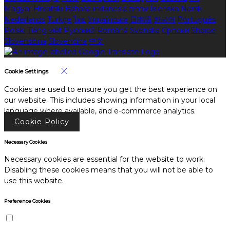
Magyar
Hrvatski
Bahasa indonesia
עברית
Íslenska
Norsk
Nederlands
Türkçe
ไทย
Українська
日本語
한국어
Português
Polski
Tiếng việt
Русский
Română
Svenska
Српски
Shqipe
Slovenščina
Slovenčina
中文
Cookie Settings
Cookies are used to ensure you get the best experience on
our website. This includes showing information in your local
language where available, and e-commerce analytics.
Cookie Policy
Necessary Cookies
Necessary cookies are essential for the website to work.
Disabling these cookies means that you will not be able to
use this website.
Preference Cookies