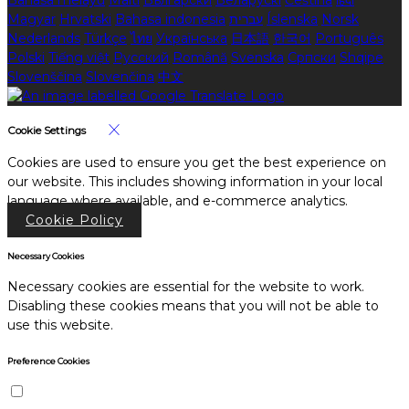
Magyar
Hrvatski
Bahasa indonesia
עברית
Íslenska
Norsk
Nederlands
Türkçe
ไทย
Українська
日本語
한국어
Português
Polski
Tiếng việt
Русский
Română
Svenska
Српски
Shqipe
Slovenščina
Slovenčina
中文
Cookie Settings
Cookies are used to ensure you get the best experience on
our website. This includes showing information in your local
language where available, and e-commerce analytics.
Cookie Policy
Necessary Cookies
Necessary cookies are essential for the website to work.
Disabling these cookies means that you will not be able to
use this website.
Preference Cookies