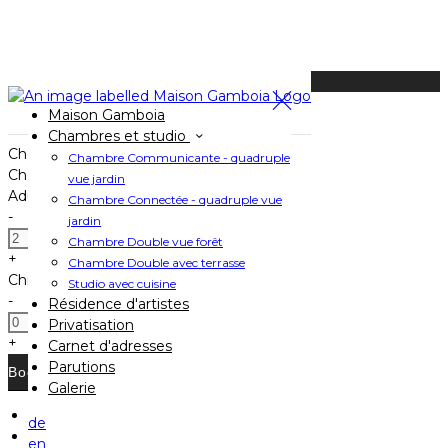
Available Tonight
Maison Gamboia
Book your stay
Chambres et studio
Check In
Chambre Communicante - quadruple
Check Out
vue jardin
Adults
Chambre Connectée - quadruple vue
-
jardin
Chambre Double vue forêt
+
Chambre Double avec terrasse
Children
Studio avec cuisine
-
Résidence d'artistes
Privatisation
+
Carnet d'adresses
Parutions
Galerie
de
Home
en