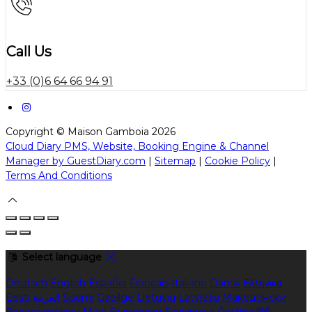
Call Us
+33 (0)6 64 66 94 91
Copyright ©
Maison Gamboia 2026
Cloud Diary PMS, Website, Booking Engine & Channel
Manager by GuestDiary.com
|
Sitemap
|
Cookie Policy
|
Terms And Conditions
Select language
Deutsch
English
Español
Français
Italiano
Dansk
Ελληνικά
Eesti
العربية
Suomi
Gaeilge
Lietuvių
Latviešu
Македонски
Bahasa melayu
Malti
Български
Беларускі
Čeština
हिंदी