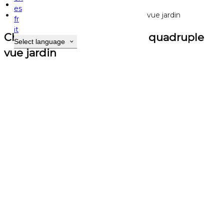
Chambres et studio
es
Chambre Communicante - quadruple vue jardin
fr
it
Chambre Communicante - quadruple
Select language
vue jardin