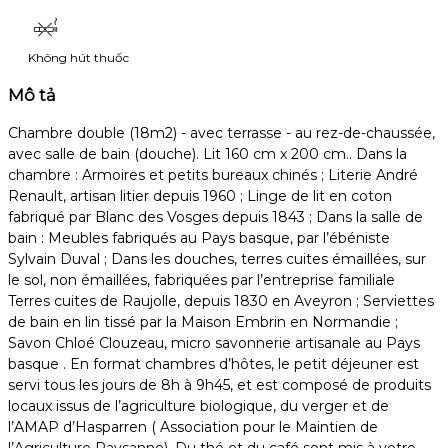
Không hút thuốc
Mô tả
Chambre double (18m2) - avec terrasse - au rez-de-chaussée,
avec salle de bain (douche). Lit 160 cm x 200 cm.. Dans la
chambre : Armoires et petits bureaux chinés ; Literie André
Renault, artisan litier depuis 1960 ; Linge de lit en coton
fabriqué par Blanc des Vosges depuis 1843 ; Dans la salle de
bain : Meubles fabriqués au Pays basque, par l’ébéniste
Sylvain Duval ; Dans les douches, terres cuites émaillées, sur
le sol, non émaillées, fabriquées par l’entreprise familiale
Terres cuites de Raujolle, depuis 1830 en Aveyron ; Serviettes
de bain en lin tissé par la Maison Embrin en Normandie ;
Savon Chloé Clouzeau, micro savonnerie artisanale au Pays
basque . En format chambres d’hôtes, le petit déjeuner est
servi tous les jours de 8h à 9h45, et est composé de produits
locaux issus de l’agriculture biologique, du verger et de
l’AMAP d’Hasparren ( Association pour le Maintien de
l’Agriculture Paysanne). Du thé et du café sont mis à votre