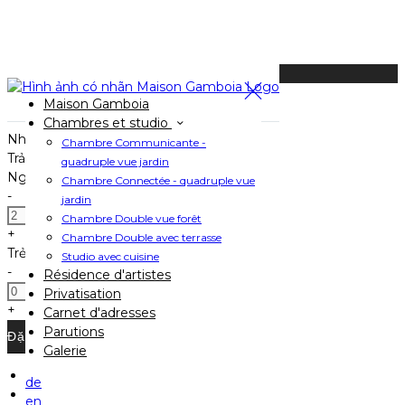
Có sẵn tối nay
Maison Gamboia
Chọn Phòng Cho Kỳ Nghỉ Của Bạn
Chambres et studio
Nhận phòng
Chambre Communicante -
Trả phòng
quadruple vue jardin
Người lớn
Chambre Connectée - quadruple vue
-
jardin
Chambre Double vue forêt
+
Chambre Double avec terrasse
Trẻ em
Studio avec cuisine
-
Résidence d'artistes
Privatisation
+
Carnet d'adresses
Parutions
Galerie
de
Trang Chủ
en