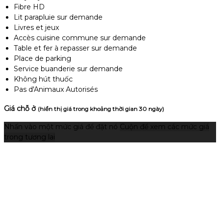
Fibre HD
Lit parapluie sur demande
Livres et jeux
Accès cuisine commune sur demande
Table et fer à repasser sur demande
Place de parking
Service buanderie sur demande
Không hút thuốc
Pas d'Animaux Autorisés
Giá chỗ ở
(hiển thị giá trong khoảng thời gian 30 ngày)
Nhấn vào một mức giá để đặt nó
Cuộn để xem các mức giá
trong tương lai