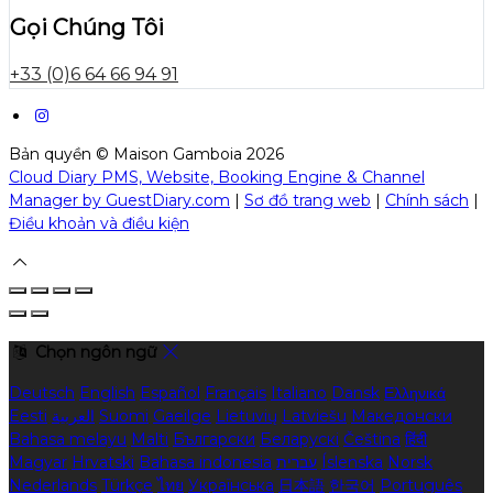
Gọi Chúng Tôi
+33 (0)6 64 66 94 91
Bản quyền
©
Maison Gamboia 2026
Cloud Diary PMS, Website, Booking Engine & Channel
Manager by GuestDiary.com
|
Sơ đồ trang web
|
Chính sách
|
Điều khoản và điều kiện
Chọn ngôn ngữ
Deutsch
English
Español
Français
Italiano
Dansk
Ελληνικά
Eesti
العربية
Suomi
Gaeilge
Lietuvių
Latviešu
Македонски
Bahasa melayu
Malti
Български
Беларускі
Čeština
हिंदी
Magyar
Hrvatski
Bahasa indonesia
עברית
Íslenska
Norsk
Nederlands
Türkçe
ไทย
Українська
日本語
한국어
Português