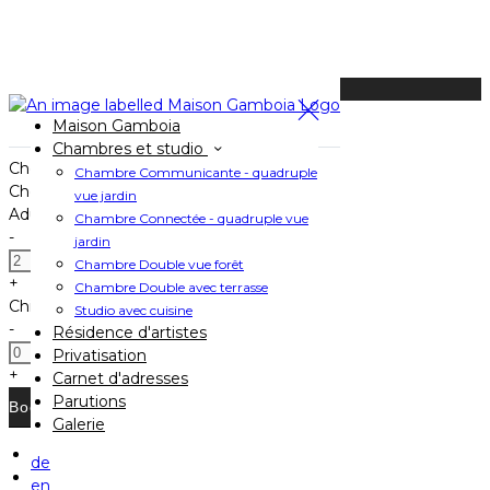
Available Tonight
Maison Gamboia
Book your stay
Chambres et studio
Check In
Chambre Communicante - quadruple
Check Out
vue jardin
Adults
Chambre Connectée - quadruple vue
-
jardin
Chambre Double vue forêt
+
Chambre Double avec terrasse
Children
Studio avec cuisine
-
Résidence d'artistes
Privatisation
+
Carnet d'adresses
Parutions
Galerie
de
Home
en