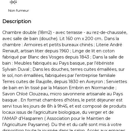
Non fumeur
Description
Chambre double (18m2) - avec terrasse - au rez-de-chaussée,
avec salle de bain (douche). Lit 160 cm x 200 cm.. Dans la
chambre : Armoires et petits bureaux chinés ; Literie André
Renault, artisan litier depuis 1960 ; Linge de lit en coton
fabriqué par Blanc des Vosges depuis 1843 ; Dans la salle de
bain : Meubles fabriqués au Pays basque, par l’ébéniste
Sylvain Duval ; Dans les douches, terres cuites émaillées, sur
le sol, non émaillées, fabriquées par l’entreprise familiale
Terres cuites de Raujolle, depuis 1830 en Aveyron ; Serviettes
de bain en lin tissé par la Maison Embrin en Normandie ;
Savon Chloé Clouzeau, micro savonnerie artisanale au Pays
basque . En format chambres d’hôtes, le petit déjeuner est
servi tous les jours de 8h à 9h45, et est composé de produits
locaux issus de l’agriculture biologique, du verger et de
l’AMAP d’Hasparren ( Association pour le Maintien de
l’Agriculture Paysanne). Du thé et du café sont mis à votre
disposition toute la journée dans le salon. Accès aux espaces