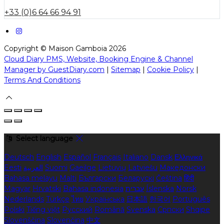
+33 (0)6 64 66 94 91
Copyright ©
Maison Gamboia 2026
Cloud Diary PMS, Website, Booking Engine & Channel
Manager by GuestDiary.com
|
Sitemap
|
Cookie Policy
|
Terms And Conditions
Select language
Deutsch
English
Español
Français
Italiano
Dansk
Ελληνικά
Eesti
العربية
Suomi
Gaeilge
Lietuvių
Latviešu
Македонски
Bahasa melayu
Malti
Български
Беларускі
Čeština
हिंदी
Magyar
Hrvatski
Bahasa indonesia
עברית
Íslenska
Norsk
Nederlands
Türkçe
ไทย
Українська
日本語
한국어
Português
Polski
Tiếng việt
Русский
Română
Svenska
Српски
Shqipe
Slovenščina
Slovenčina
中文