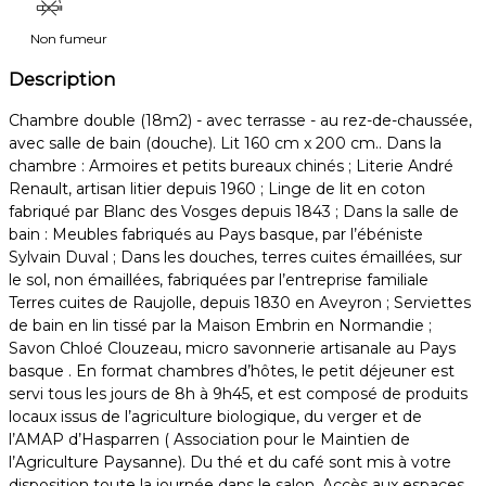
Non fumeur
Description
Chambre double (18m2) - avec terrasse - au rez-de-chaussée,
avec salle de bain (douche). Lit 160 cm x 200 cm.. Dans la
chambre : Armoires et petits bureaux chinés ; Literie André
Renault, artisan litier depuis 1960 ; Linge de lit en coton
fabriqué par Blanc des Vosges depuis 1843 ; Dans la salle de
bain : Meubles fabriqués au Pays basque, par l’ébéniste
Sylvain Duval ; Dans les douches, terres cuites émaillées, sur
le sol, non émaillées, fabriquées par l’entreprise familiale
Terres cuites de Raujolle, depuis 1830 en Aveyron ; Serviettes
de bain en lin tissé par la Maison Embrin en Normandie ;
Savon Chloé Clouzeau, micro savonnerie artisanale au Pays
basque . En format chambres d’hôtes, le petit déjeuner est
servi tous les jours de 8h à 9h45, et est composé de produits
locaux issus de l’agriculture biologique, du verger et de
l’AMAP d’Hasparren ( Association pour le Maintien de
l’Agriculture Paysanne). Du thé et du café sont mis à votre
disposition toute la journée dans le salon. Accès aux espaces