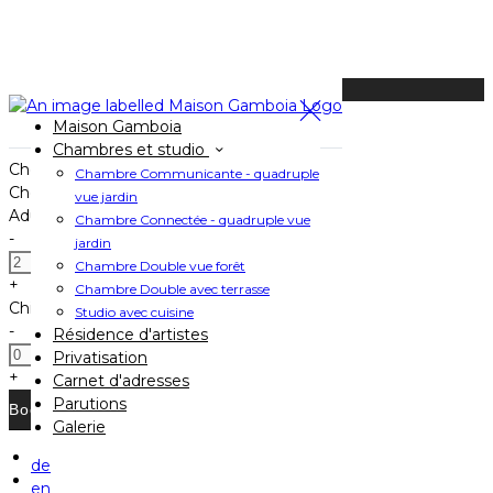
Available Tonight
Maison Gamboia
Book your stay
Chambres et studio
Check In
Chambre Communicante - quadruple
Check Out
vue jardin
Adults
Chambre Connectée - quadruple vue
-
jardin
Chambre Double vue forêt
+
Chambre Double avec terrasse
Children
Studio avec cuisine
-
Résidence d'artistes
Privatisation
+
Carnet d'adresses
Parutions
Galerie
de
Home
en