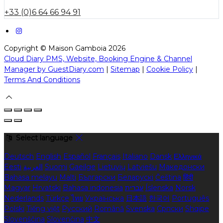
+33 (0)6 64 66 94 91
Copyright ©
Maison Gamboia 2026
Cloud Diary PMS, Website, Booking Engine & Channel
Manager by GuestDiary.com
|
Sitemap
|
Cookie Policy
|
Terms And Conditions
Select language
Deutsch
English
Español
Français
Italiano
Dansk
Ελληνικά
Eesti
العربية
Suomi
Gaeilge
Lietuvių
Latviešu
Македонски
Bahasa melayu
Malti
Български
Беларускі
Čeština
हिंदी
Magyar
Hrvatski
Bahasa indonesia
עברית
Íslenska
Norsk
Nederlands
Türkçe
ไทย
Українська
日本語
한국어
Português
Polski
Tiếng việt
Русский
Română
Svenska
Српски
Shqipe
Slovenščina
Slovenčina
中文