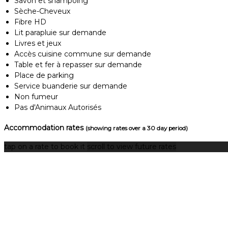
Savon et shampoing
Sèche-Cheveux
Fibre HD
Lit parapluie sur demande
Livres et jeux
Accès cuisine commune sur demande
Table et fer à repasser sur demande
Place de parking
Service buanderie sur demande
Non fumeur
Pas d'Animaux Autorisés
Accommodation rates
(showing rates over a 30 day period)
tap on a rate to book it
scroll to view future rates