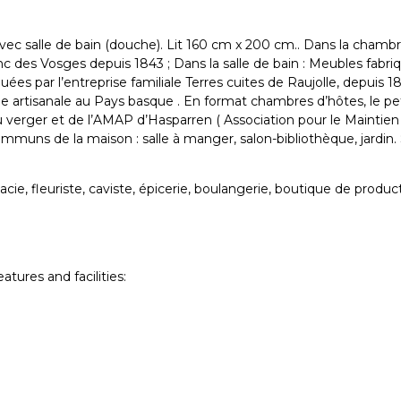
c salle de bain (douche). Lit 160 cm x 200 cm.. Dans la chambre 
lanc des Vosges depuis 1843 ; Dans la salle de bain : Meubles fabr
quées par l’entreprise familiale Terres cuites de Raujolle, depuis 
rtisanale au Pays basque . En format chambres d’hôtes, le petit 
u verger et de l’AMAP d’Hasparren ( Association pour le Maintien
communs de la maison : salle à manger, salon-bibliothèque, jardi
 fleuriste, caviste, épicerie, boulangerie, boutique de producteur
ures and facilities: