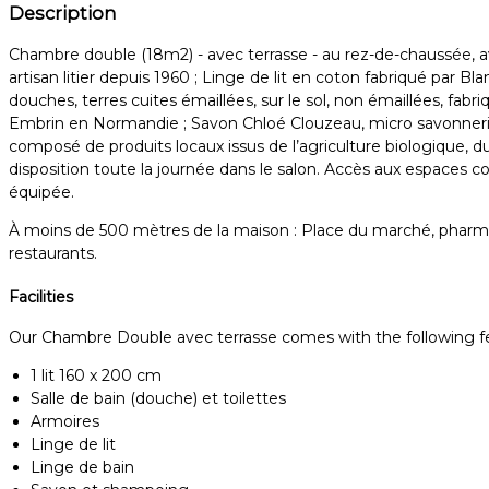
Description
Chambre double (18m2) - avec terrasse - au rez-de-chaussée, ave
artisan litier depuis 1960 ; Linge de lit en coton fabriqué par B
douches, terres cuites émaillées, sur le sol, non émaillées, fabri
Embrin en Normandie ; Savon Chloé Clouzeau, micro savonnerie a
composé de produits locaux issus de l’agriculture biologique, d
disposition toute la journée dans le salon. Accès aux espaces 
équipée.
À moins de 500 mètres de la maison : Place du marché, pharmacie,
restaurants.
Facilities
Our Chambre Double avec terrasse comes with the following feat
1 lit 160 x 200 cm
Salle de bain (douche) et toilettes
Armoires
Linge de lit
Linge de bain