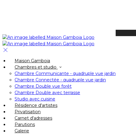
Available Tonight
Book your stay
Check In
Maison Gamboia
Check Out
Chambres et studio
Adults
Chambre Communicante - quadruple vue jardin
-
Chambre Connectée - quadruple vue jardin
Chambre Double vue forêt
+
Chambre Double avec terrasse
Children
Studio avec cuisine
-
Résidence d'artistes
Privatisation
+
Carnet d'adresses
Parutions
Galerie