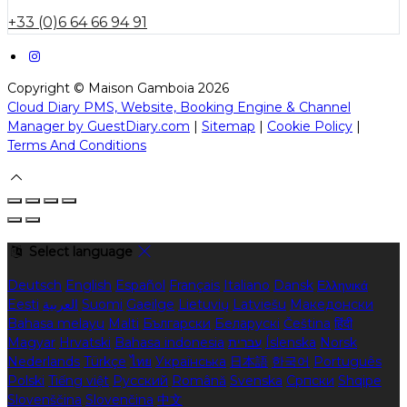
+33 (0)6 64 66 94 91
Copyright ©
Maison Gamboia 2026
Cloud Diary PMS, Website, Booking Engine & Channel
Manager by GuestDiary.com
|
Sitemap
|
Cookie Policy
|
Terms And Conditions
Select language
Deutsch
English
Español
Français
Italiano
Dansk
Ελληνικά
Eesti
العربية
Suomi
Gaeilge
Lietuvių
Latviešu
Македонски
Bahasa melayu
Malti
Български
Беларускі
Čeština
हिंदी
Magyar
Hrvatski
Bahasa indonesia
עברית
Íslenska
Norsk
Nederlands
Türkçe
ไทย
Українська
日本語
한국어
Português
Polski
Tiếng việt
Русский
Română
Svenska
Српски
Shqipe
Slovenščina
Slovenčina
中文