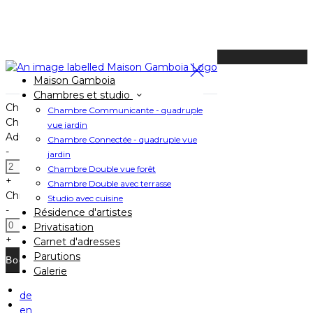
Available Tonight
Maison Gamboia
Book your stay
Chambres et studio
Check In
Chambre Communicante - quadruple
Check Out
vue jardin
Adults
Chambre Connectée - quadruple vue
-
jardin
Chambre Double vue forêt
+
Chambre Double avec terrasse
Children
Studio avec cuisine
-
Résidence d'artistes
Privatisation
+
Carnet d'adresses
Parutions
Galerie
de
Home
en