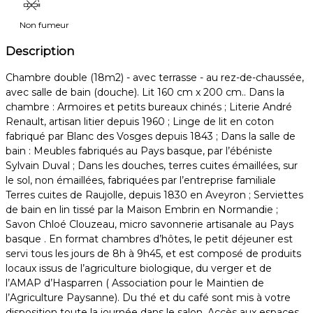
Non fumeur
Description
Chambre double (18m2) - avec terrasse - au rez-de-chaussée,
avec salle de bain (douche). Lit 160 cm x 200 cm.. Dans la
chambre : Armoires et petits bureaux chinés ; Literie André
Renault, artisan litier depuis 1960 ; Linge de lit en coton
fabriqué par Blanc des Vosges depuis 1843 ; Dans la salle de
bain : Meubles fabriqués au Pays basque, par l’ébéniste
Sylvain Duval ; Dans les douches, terres cuites émaillées, sur
le sol, non émaillées, fabriquées par l’entreprise familiale
Terres cuites de Raujolle, depuis 1830 en Aveyron ; Serviettes
de bain en lin tissé par la Maison Embrin en Normandie ;
Savon Chloé Clouzeau, micro savonnerie artisanale au Pays
basque . En format chambres d’hôtes, le petit déjeuner est
servi tous les jours de 8h à 9h45, et est composé de produits
locaux issus de l’agriculture biologique, du verger et de
l’AMAP d’Hasparren ( Association pour le Maintien de
l’Agriculture Paysanne). Du thé et du café sont mis à votre
disposition toute la journée dans le salon. Accès aux espaces