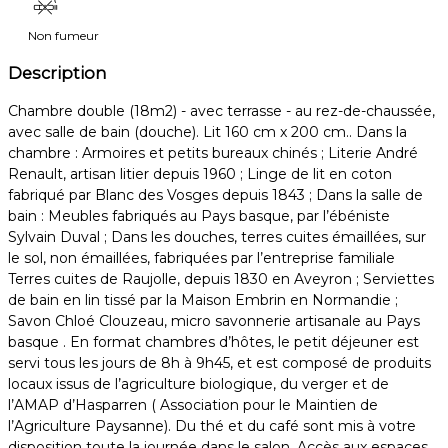
Non fumeur
Description
Chambre double (18m2) - avec terrasse - au rez-de-chaussée,
avec salle de bain (douche). Lit 160 cm x 200 cm.. Dans la
chambre : Armoires et petits bureaux chinés ; Literie André
Renault, artisan litier depuis 1960 ; Linge de lit en coton
fabriqué par Blanc des Vosges depuis 1843 ; Dans la salle de
bain : Meubles fabriqués au Pays basque, par l’ébéniste
Sylvain Duval ; Dans les douches, terres cuites émaillées, sur
le sol, non émaillées, fabriquées par l’entreprise familiale
Terres cuites de Raujolle, depuis 1830 en Aveyron ; Serviettes
de bain en lin tissé par la Maison Embrin en Normandie ;
Savon Chloé Clouzeau, micro savonnerie artisanale au Pays
basque . En format chambres d’hôtes, le petit déjeuner est
servi tous les jours de 8h à 9h45, et est composé de produits
locaux issus de l’agriculture biologique, du verger et de
l’AMAP d’Hasparren ( Association pour le Maintien de
l’Agriculture Paysanne). Du thé et du café sont mis à votre
disposition toute la journée dans le salon. Accès aux espaces