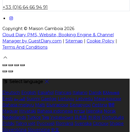
+33 (0)6 64 66 94 91
Copyright ©
Maison Gamboia 2026
Cloud Diary PMS, Website, Booking Engine & Channel
Manager by GuestDiary.com
|
Sitemap
|
Cookie Policy
|
Terms And Conditions
Select language
Deutsch
English
Español
Français
Italiano
Dansk
Ελληνικά
Македонски
Latviešu
Lietuvių
Gaeilge
Suomi
العربية
Eesti
Bahasa melayu
Malti
Български
Беларускі
Čeština
हिंदी
Norsk
Íslenska
עברית
Bahasa indonesia
Hrvatski
Magyar
Nederlands
Türkçe
ไทย
Українська
日本語
한국어
Português
Polski
Tiếng việt
Русский
Română
Svenska
Српски
Shqipe
Slovenščina
Slovenčina
中文