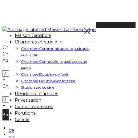
Available Tonight
Maison Gamboia
Book your stay
Chambres et studio
Check In
Chambre Communicante - quadruple
Check Out
vue jardin
Adults
Chambre Connectée - quadruple vue
-
jardin
Chambre Double vue forêt
+
Chambre Double avec terrasse
Children
Studio avec cuisine
-
Résidence d'artistes
Privatisation
+
Carnet d'adresses
Parutions
Galerie
de
Home
en