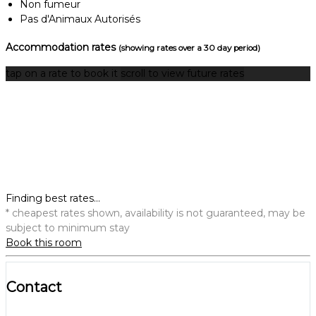
Non fumeur
Pas d'Animaux Autorisés
Accommodation rates
(showing rates over a 30 day period)
tap on a rate to book it
scroll to view future rates
Finding best rates...
* cheapest rates shown, availability is not guaranteed, may be
subject to minimum stay
Book this room
Contact