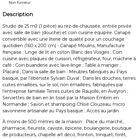
Non fumeur
Description
Studio de 25 m2 (1 pièce) au rez-de-chaussée, entrée privée
avec salle de bain (douche) et coin cuisine équipée. Canapé
convertible avec une literie de qualité pour un couchage
quotidien (160 x 200 cm) - Canapé Moulins, Manufacture
française ; Linge de lit en coton Blanc des Vosges ; Coin
cuisine avec plaques de cuisson, réfrigérateur, four, machine à
café ; Coin buanderie avec lave-linge ; Table à manger ;
Placard ; Dans la salle de bain : Meubles fabriqués au Pays
basque, par l’ébéniste Sylvain Duval ; Dans les douches, terres
cuites émaillées, sur le sol, non émaillées, fabriquées par
l’entreprise familiale Terres cuites de Raujolle, en Aveyron ;
Serviettes de bain en lin tissé par la Maison Embrin en
Normandie ; Savon et shampoing Chloé Clouzeau, micro
savonnerie artisanale au Pays basque ; Accès au jardin.
À moins de 500 mètres de la maison : Place du marché,
pharmacie, fleuriste, caviste, épicerie, boulangerie, boutique
de producteurs, chapelle art déco, fronton, trinquet, forêt,