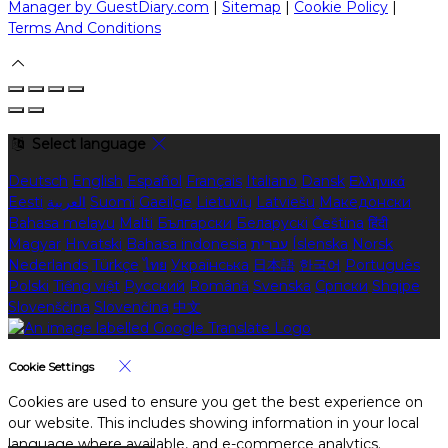
Manager by GuestDiary.com
|
Sitemap
|
Cookie Policy
|
Terms And Conditions
Select language
Deutsch
English
Español
Français
Italiano
Dansk
Ελληνικά
Eesti
العربية
Suomi
Gaeilge
Lietuvių
Latviešu
Македонски
Bahasa melayu
Malti
Български
Беларускі
Čeština
हिंदी
Magyar
Hrvatski
Bahasa indonesia
עברית
Íslenska
Norsk
Nederlands
Türkçe
ไทย
Українська
日本語
한국어
Português
Polski
Tiếng việt
Русский
Română
Svenska
Српски
Shqipe
Slovenščina
Slovenčina
中文
Cookie Settings
Cookies are used to ensure you get the best experience on
our website. This includes showing information in your local
language where available, and e-commerce analytics.