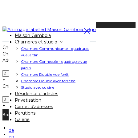
Available Tonight
Maison Gamboia
Book your stay
Chambres et studio
Check In
Chambre Communicante - quadruple
Check Out
vue jardin
Adults
Chambre Connectée - quadruple vue
-
jardin
Chambre Double vue forêt
+
Chambre Double avec terrasse
Children
Studio avec cuisine
-
Résidence d'artistes
Privatisation
+
Carnet d'adresses
Parutions
Galerie
de
Home
en